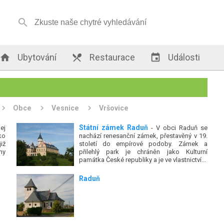


Ubytování

Restaurace

Události
Obce
Vesnice
Vršovice
Státní zámek Raduň
ej
- V obci Raduň se
ko
nachází renesanční zámek, přestavěný v 19.
iž
století do empírové podoby. Zámek a
my
přilehlý park je chráněn jako Kulturní
památka České republiky a je ve vlastnictví...
Raduň