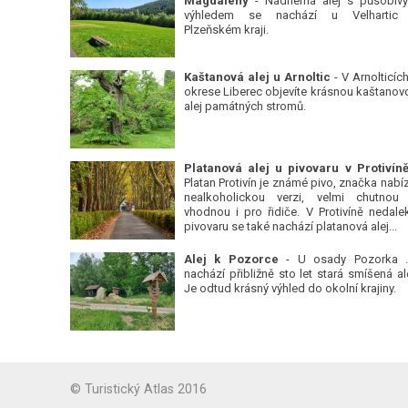
Magdalény
- Nádherná alej s působiv
výhledem se nachází u Velhartic
Plzeňském kraji.
Kaštanová alej u Arnoltic
- V Arnolticích
okrese Liberec objevíte krásnou kaštanov
alej památných stromů.
Platan Protivín je známé pivo, značka nabízí
nealkoholickou verzi, velmi chutnou
vhodnou i pro řidiče. V Protivíně nedale
pivovaru se také nachází platanová alej...
Alej k Pozorce
- U osady Pozorka 
nachází přibližně sto let stará smíšená ale
Je odtud krásný výhled do okolní krajiny.
© Turistický Atlas 2016