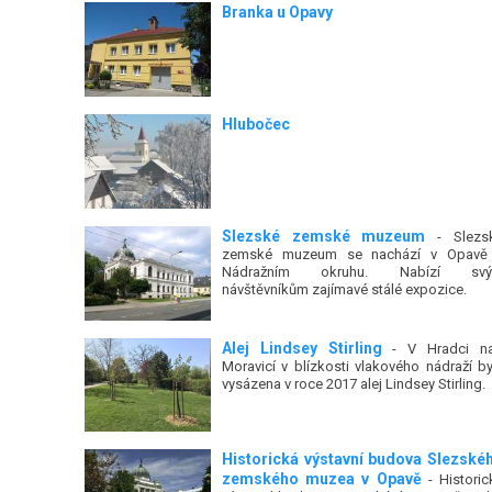
Branka u Opavy
Hlubočec
Slezské zemské muzeum
- Slezs
zemské muzeum se nachází v Opavě
Nádražním okruhu. Nabízí sv
návštěvníkům zajímavé stálé expozice.
Alej Lindsey Stirling
- V Hradci n
Moravicí v blízkosti vlakového nádraží by
vysázena v roce 2017 alej Lindsey Stirling.
Historická výstavní budova Slezské
zemského muzea v Opavě
- Historic