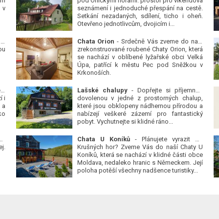
ým
pod Orlickými horami: prostor pro víkendová
 v
seznámení i jednoduché přespání na cestě.
Setkání nezadaných, sdílení, ticho i oheň.
Otevřeno jednotlivcům, dvojicím i...
 v
Chata Orion
- Srdečně Vás zveme do naší
ou
zrekonstruované roubené Chaty Orion, která
se nachází v oblíbené lyžařské obci Velká
Úpa, patřící k městu Pec pod Sněžkou v
Krkonoších.
Platanová alej u pivovaru v Protivíně
-
Lašské chalupy
- Dopřejte si příjemnou
 i
dovolenou v jedné z prostorných chalup,
 a
které jsou obklopeny nádhernou přírodou a
ko
nabízejí veškeré zázemí pro fantastický
pobyt. Vychutnejte si klidné ráno...
se
Chata U Koníků
- Plánujete vyrazit do
j.
Krušných hor? Zveme Vás do naší Chaty U
Koníků, která se nachází v klidné části obce
Moldava, nedaleko hranic s Německem. Její
poloha potěší všechny nadšence turistiky...