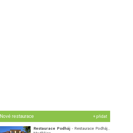
Nové restaurace
+ přidat
Restaurace Podháj
- Restaurace Podháj -