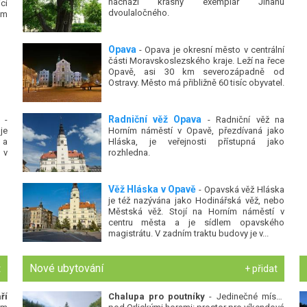
nachází krásný exemplář Jinanu
ci
dvoulaločného.
ům
Opava
- Opava je okresní město v centrální
části Moravskoslezského kraje. Leží na řece
Opavě, asi 30 km severozápadně od
Ostravy. Město má přibližně 60 tisíc obyvatel.
Radniční věž Opava
-
- Radniční věž na
je
Horním náměstí v Opavě, přezdívaná jako
 a
Hláska, je veřejnosti přístupná jako
 v
rozhledna.
Věž Hláska v Opavě
- Opavská věž Hláska
je též nazývána jako Hodinářská věž, nebo
Městská věž. Stojí na Horním náměstí v
centru města a je sídlem opavského
magistrátu. V zadním traktu budovy je v...
Nové ubytování
t
+ přidat
ří
Chalupa pro poutníky
- Jedinečné místo