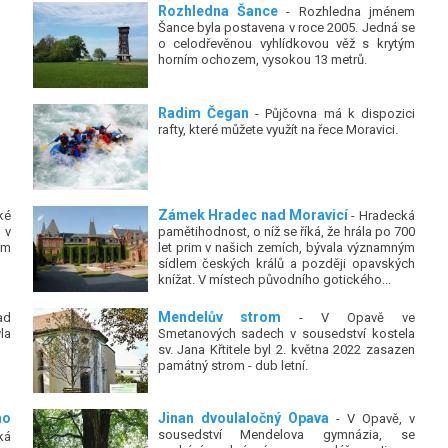
Rozhledna Šance
- Rozhledna jménem
Šance byla postavena v roce 2005. Jedná se
o celodřevěnou vyhlídkovou věž s krytým
horním ochozem, vysokou 13 metrů.
Radim Čegan
- Půjčovna má k dispozici
rafty, které můžete využít na řece Moravici.
Zámek Hradec nad Moravicí
ké
- Hradecká
 v
pamětihodnost, o níž se říká, že hrála po 700
ým
let prim v našich zemích, bývala významným
sídlem českých králů a později opavských
knížat. V místech původního gotického...
Mendelův strom
ad
- V Opavě ve
la
Smetanových sadech v sousedství kostela
sv. Jana Křtitele byl 2. května 2022 zasazen
památný strom - dub letní.
ho
Jinan dvoulaločný Opava
- V Opavě, v
sousedství Mendelova gymnázia, se
ká