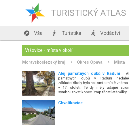
TURISTICKÝ ATLAS

Vše

Turistika

Vodáctví
Vršovice - místa v okolí
Moravskoslezský kraj
Okres Opava
Místa
Alej památných dubů v Raduni
- Al
památných dubů v Raduni nedale
základní školy byla na tomto místě známa j
v 17. století. Tehdy měly údajně stro
symbolizovat konec útrap třicetileté války.
Chvalíkovice