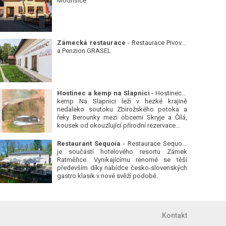
Modřišice
Zámecká restaurace
- Restaurace Pivovar
a Penzion GRASEL
Hostinec a kemp na Slapnici
- Hostinec a
kemp Na Slapnici leží v hezké krajině
nedaleko soutoku Zbirožského potoka a
řeky Berounky mezi obcemi Skryje a Čilá,
kousek od okouzlující přírodní rezervace...
Restaurant Sequoia
- Restaurace Sequoia
je součástí hotelového resortu Zámek
Ratměřice. Vynikajícímu renomé se těší
především díky nabídce česko-slovenských
gastro klasik v nové svěží podobě.
Kontakt