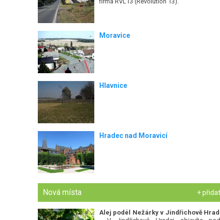
firma RVL13 (Revolution 13).
Moravice
Hlavnice
Hradec nad Moravicí
Nová místa
+ přida
Alej podél Nežárky v Jindřichově Hrad