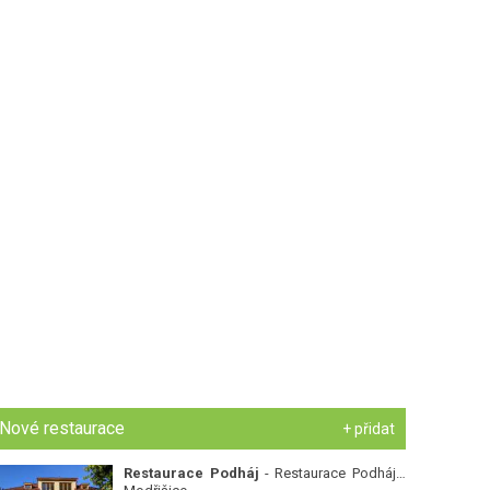
Nové restaurace
+ přidat
Restaurace Podháj
- Restaurace Podháj -