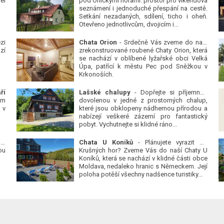
él
pod Orlickými horami: prostor pro víkendová
seznámení i jednoduché přespání na cestě.
Setkání nezadaných, sdílení, ticho i oheň.
Otevřeno jednotlivcům, dvojicím i...
zi
Chata Orion
- Srdečně Vás zveme do naší
zí
zrekonstruované roubené Chaty Orion, která
se nachází v oblíbené lyžařské obci Velká
Úpa, patřící k městu Pec pod Sněžkou v
Krkonoších.
ří
Lašské chalupy
- Dopřejte si příjemnou
ým
dovolenou v jedné z prostorných chalup,
 v
které jsou obklopeny nádhernou přírodou a
nabízejí veškeré zázemí pro fantastický
pobyt. Vychutnejte si klidné ráno...
 v
Chata U Koníků
- Plánujete vyrazit do
ou
Krušných hor? Zveme Vás do naší Chaty U
Koníků, která se nachází v klidné části obce
Moldava, nedaleko hranic s Německem. Její
poloha potěší všechny nadšence turistiky...