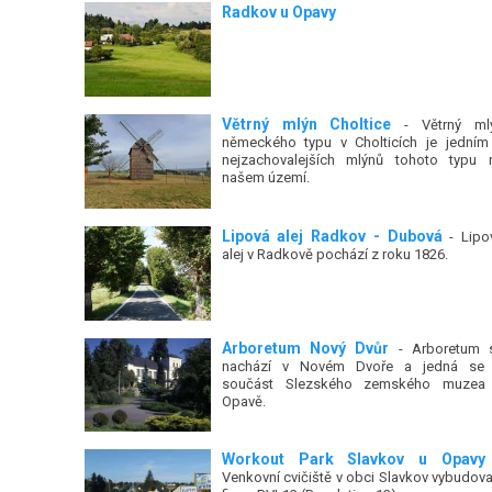
Radkov u Opavy
Větrný mlýn Choltice
- Větrný ml
německého typu v Cholticích je jedním
nejzachovalejších mlýnů tohoto typu 
našem území.
Lipová alej Radkov - Dubová
- Lipo
alej v Radkově pochází z roku 1826.
Arboretum Nový Dvůr
- Arboretum 
nachází v Novém Dvoře a jedná se
součást Slezského zemského muzea
Opavě.
Workout Park Slavkov u Opavy
Venkovní cvičiště v obci Slavkov vybudova