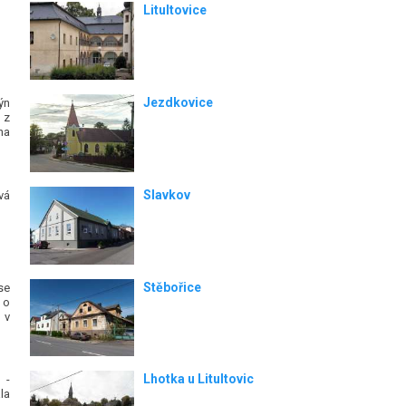
Litultovice
Jezdkovice
ýn
 z
na
Slavkov
vá
Stěbořice
se
 o
 v
Lhotka u Litultovic
-
la