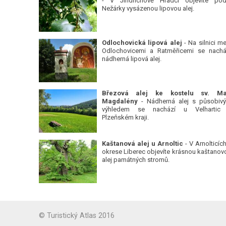
- V Jindřichově Hradci objevíte pod
Nežárky vysázenou lipovou alej.
Odlochovická lipová alej
- Na silnici me
Odlochovicemi a Ratměřicemi se nachá
nádherná lipová alej.
Březová alej ke kostelu sv. Ma
Magdalény
- Nádherná alej s působiv
výhledem se nachází u Velhartic
Plzeňském kraji.
Kaštanová alej u Arnoltic
- V Arnolticích
okrese Liberec objevíte krásnou kaštanov
alej památných stromů.
© Turistický Atlas 2016