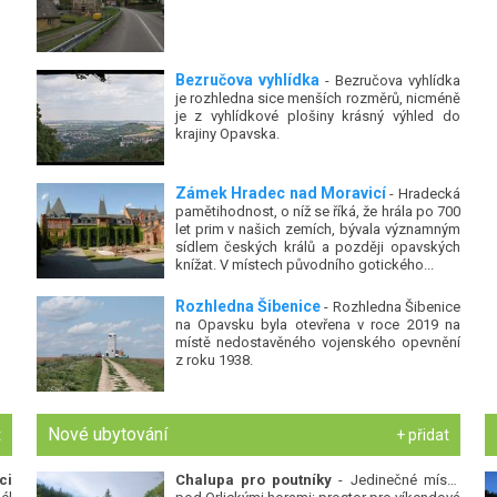
Bezručova vyhlídka
- Bezručova vyhlídka
je rozhledna sice menších rozměrů, nicméně
je z vyhlídkové plošiny krásný výhled do
krajiny Opavska.
Zámek Hradec nad Moravicí
- Hradecká
pamětihodnost, o níž se říká, že hrála po 700
let prim v našich zemích, bývala významným
sídlem českých králů a později opavských
knížat. V místech původního gotického...
Rozhledna Šibenice
- Rozhledna Šibenice
na Opavsku byla otevřena v roce 2019 na
místě nedostavěného vojenského opevnění
z roku 1938.
Nové ubytování
t
+ přidat
ci
Chalupa pro poutníky
- Jedinečné místo