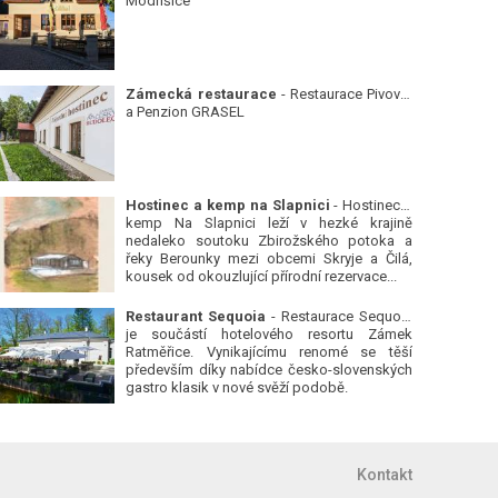
Modřišice
Zámecká restaurace
- Restaurace Pivovar
a Penzion GRASEL
Hostinec a kemp na Slapnici
- Hostinec a
kemp Na Slapnici leží v hezké krajině
nedaleko soutoku Zbirožského potoka a
řeky Berounky mezi obcemi Skryje a Čilá,
kousek od okouzlující přírodní rezervace...
Restaurant Sequoia
- Restaurace Sequoia
je součástí hotelového resortu Zámek
Ratměřice. Vynikajícímu renomé se těší
především díky nabídce česko-slovenských
gastro klasik v nové svěží podobě.
Kontakt