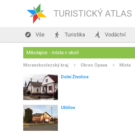
TURISTICKÝ ATLAS

Vše

Turistika

Vodáctví
Mikolajice - místa v okolí
Moravskoslezský kraj
Okres Opava
Místa
Dolní Životice
Uhlířov