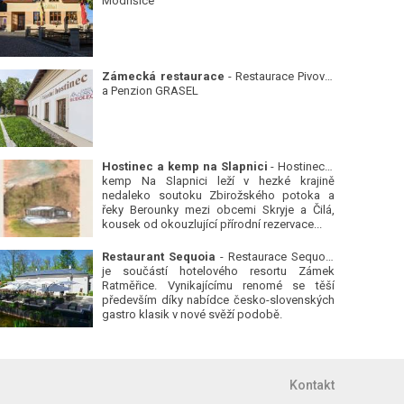
Modřišice
Zámecká restaurace
- Restaurace Pivovar
a Penzion GRASEL
Hostinec a kemp na Slapnici
- Hostinec a
kemp Na Slapnici leží v hezké krajině
nedaleko soutoku Zbirožského potoka a
řeky Berounky mezi obcemi Skryje a Čilá,
kousek od okouzlující přírodní rezervace...
Restaurant Sequoia
- Restaurace Sequoia
je součástí hotelového resortu Zámek
Ratměřice. Vynikajícímu renomé se těší
především díky nabídce česko-slovenských
gastro klasik v nové svěží podobě.
Kontakt