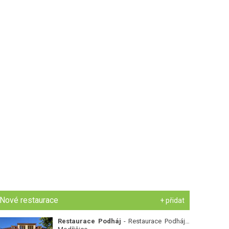
Nové restaurace
+ přidat
Restaurace Podháj
- Restaurace Podháj -