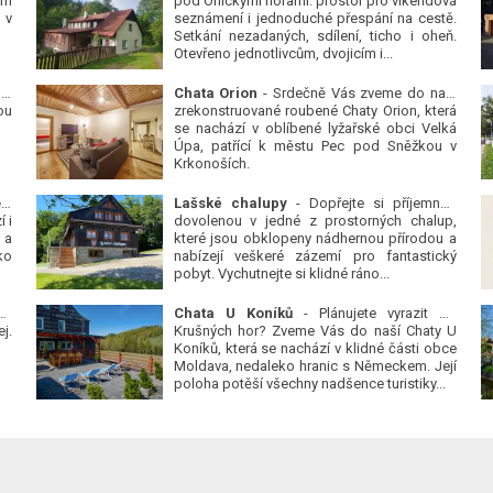
ým
pod Orlickými horami: prostor pro víkendová
 v
seznámení i jednoduché přespání na cestě.
Setkání nezadaných, sdílení, ticho i oheň.
Otevřeno jednotlivcům, dvojicím i...
 v
Chata Orion
- Srdečně Vás zveme do naší
ou
zrekonstruované roubené Chaty Orion, která
se nachází v oblíbené lyžařské obci Velká
Úpa, patřící k městu Pec pod Sněžkou v
Krkonoších.
Platanová alej u pivovaru v Protivíně
-
Lašské chalupy
- Dopřejte si příjemnou
 i
dovolenou v jedné z prostorných chalup,
 a
které jsou obklopeny nádhernou přírodou a
ko
nabízejí veškeré zázemí pro fantastický
pobyt. Vychutnejte si klidné ráno...
se
Chata U Koníků
- Plánujete vyrazit do
j.
Krušných hor? Zveme Vás do naší Chaty U
Koníků, která se nachází v klidné části obce
Moldava, nedaleko hranic s Německem. Její
poloha potěší všechny nadšence turistiky...