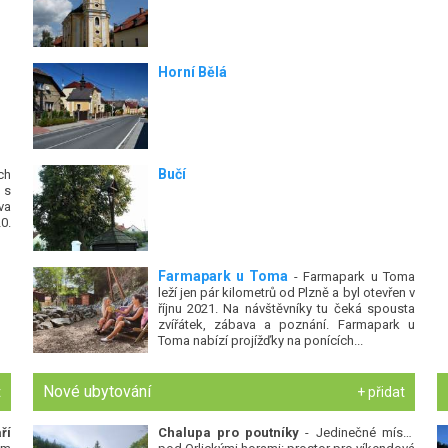
Horní Bělá
Bučí
ch
 s
va
0.
Farmapark u Toma
- Farmapark u Toma
leží jen pár kilometrů od Plzně a byl otevřen v
říjnu 2021. Na návštěvníky tu čeká spousta
zvířátek, zábava a poznání. Farmapark u
Toma nabízí projížďky na ponících...
Nové ubytování
t
+ přidat
ří
Chalupa pro poutníky
- Jedinečné místo