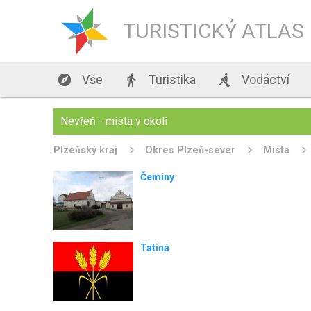
TURISTICKÝ ATLAS

Vše

Turistika

Vodáctví
Nevřeň - místa v okolí
Plzeňský kraj
Okres Plzeň-sever
Místa
Čeminy
Tatiná