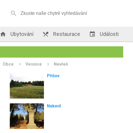


Ubytování

Restaurace

Události
Obce
Vesnice
Nevřeň
Příšov
Nekmíř