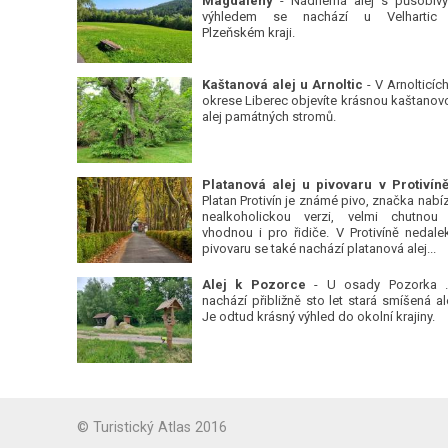
Magdalény
- Nádherná alej s působiv
výhledem se nachází u Velhartic
Plzeňském kraji.
Kaštanová alej u Arnoltic
- V Arnolticích
okrese Liberec objevíte krásnou kaštanov
alej památných stromů.
Platan Protivín je známé pivo, značka nabízí
nealkoholickou verzi, velmi chutnou
vhodnou i pro řidiče. V Protivíně nedale
pivovaru se také nachází platanová alej...
Alej k Pozorce
- U osady Pozorka 
nachází přibližně sto let stará smíšená ale
Je odtud krásný výhled do okolní krajiny.
© Turistický Atlas 2016