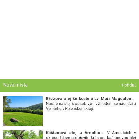
Nová místa
+ přidat
Březová alej ke kostelu sv. Maří Magdalény
-
Nádherná alej s působivým výhledem se nachází u
Velhartic v Plzeňském kraji.
Kaštanová alej u Arnoltic
- V Arnolticích v
okrese Liberec objevíte krásnou kaštanovou alej