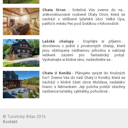
Chata Orion
- Srdečně Vás zveme do naší
zrekonstruované roubené Chaty Orion, která se
nachází v oblíbené lyžařské obci Velká Úpa,
patřící k městu Pec pod Sněžkou v Krkonoších.
Lašské chalupy
- Dopřejte si příjemnou
dovolenou v jedné z prostorných chalup, které
jsou obklopeny nádhernou přírodou a nabízejí
veškeré zázemí pro fantastický pobyt.
Vychutnejte si klidné ráno, nadechněte se...
Chata U Koníků
- Plánujete vyrazit do Krušných
hor? Zveme Vás do naší Chaty U Koníků, která se
nachází v klidné části obce Moldava, nedaleko
hranic s Německem. Její poloha potěší všechny
nadšence turistiky, cyklistiky, pohodové...
© Turistický Atlas 2016
Kontakt