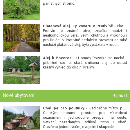
památných stromů.
Platanová alej u pivovaru v Protivíně
- Platan
Protivín je známé pivo, značka nabízí i
nealkoholickou verzi, velmi chutnou a vhodnou i
pro řidiče. V Protivíně nedaleko pivovaru se také
nachází platanová alej, byla vysázena v roce...
Alej k Pozorce
- U osady Pozorka se nachází
přibližně sto let stará smíšená alej. Je odtud
krásný výhled do okolní krajiny.
Nové ubytování
+ přidat
Chalupa pro poutníky
- Jedinečné místo pod
Orlickými horami: prostor pro víkendová
seznámení i jednoduché přespání na cestě.
Setkání nezadaných, sdílení, ticho i oheň.
Otevřeno jednotlivcům, dvojicím i skupinám...