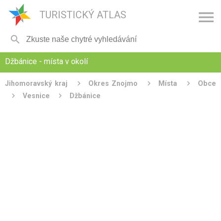

TURISTICKÝ ATLAS

Džbánice - místa v okolí
Jihomoravský kraj
Okres Znojmo
Místa
Obce
Vesnice
Džbánice