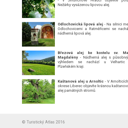
- V Jindřichově Hradci objevíte pod
Nežárky vysázenou lipovou alej.
Odlochovická lipová alej
- Na silnici me
Odlochovicemi a Ratměřicemi se nachá
nádherná lipová alej.
Březová alej ke kostelu sv. Ma
Magdalény
- Nádherná alej s působiv
výhledem se nachází u Velhartic
Plzeňském kraji.
Kaštanová alej u Arnoltic
- V Arnolticích
okrese Liberec objevíte krásnou kaštanov
alej památných stromů.
© Turistický Atlas 2016