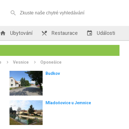


Ubytování

Restaurace

Události
e
Vesnice
Oponešice
Budkov
Mladoňovice u Jemnice