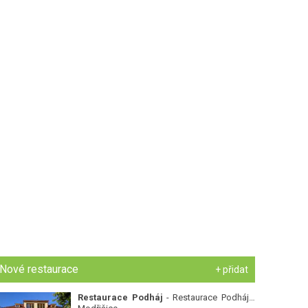
Nové restaurace
+ přidat
Restaurace Podháj
- Restaurace Podháj -