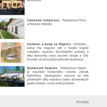
Modřišice
Zámecká restaurace
- Restaurace Pivovar
a Penzion GRASEL
Hostinec a kemp na Slapnici
- Hostinec a
kemp Na Slapnici leží v hezké krajině
nedaleko soutoku Zbirožského potoka a
řeky Berounky mezi obcemi Skryje a Čilá,
kousek od okouzlující přírodní rezervace...
Restaurant Sequoia
- Restaurace Sequoia
je součástí hotelového resortu Zámek
Ratměřice. Vynikajícímu renomé se těší
především díky nabídce česko-slovenských
gastro klasik v nové svěží podobě.
Kontakt