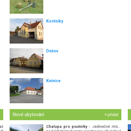
Kostníky
Dešov
Knínice
Nové ubytování
t
+ přidat
ci
Chalupa pro poutníky
- Jedinečné místo