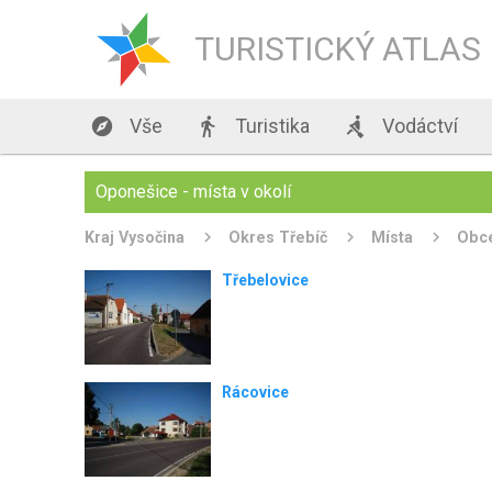
TURISTICKÝ ATLAS

Vše

Turistika

Vodáctví
Oponešice - místa v okolí
Kraj Vysočina
Okres Třebíč
Místa
Obc
Třebelovice
Rácovice