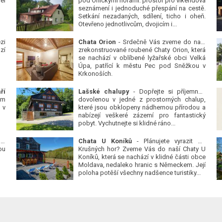
él
pod Orlickými horami: prostor pro víkendová
seznámení i jednoduché přespání na cestě.
Setkání nezadaných, sdílení, ticho i oheň.
Otevřeno jednotlivcům, dvojicím i...
zi
Chata Orion
- Srdečně Vás zveme do naší
zí
zrekonstruované roubené Chaty Orion, která
se nachází v oblíbené lyžařské obci Velká
Úpa, patřící k městu Pec pod Sněžkou v
Krkonoších.
ří
Lašské chalupy
- Dopřejte si příjemnou
ým
dovolenou v jedné z prostorných chalup,
 v
které jsou obklopeny nádhernou přírodou a
nabízejí veškeré zázemí pro fantastický
pobyt. Vychutnejte si klidné ráno...
 v
Chata U Koníků
- Plánujete vyrazit do
ou
Krušných hor? Zveme Vás do naší Chaty U
Koníků, která se nachází v klidné části obce
Moldava, nedaleko hranic s Německem. Její
poloha potěší všechny nadšence turistiky...