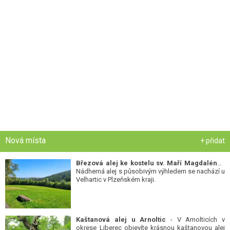
Nová místa
+ přidat
Březová alej ke kostelu sv. Maří Magdalény
-
Nádherná alej s působivým výhledem se nachází u
Velhartic v Plzeňském kraji.
Kaštanová alej u Arnoltic
- V Arnolticích v
okrese Liberec objevíte krásnou kaštanovou alej