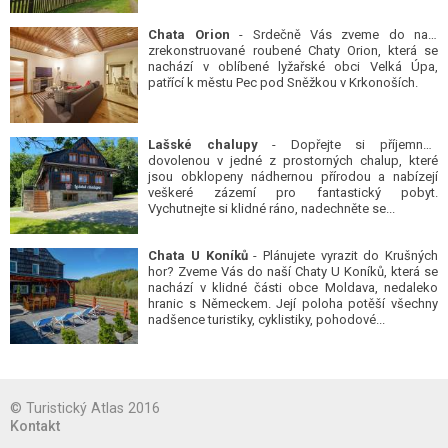
Chata Orion
- Srdečně Vás zveme do naší
zrekonstruované roubené Chaty Orion, která se
nachází v oblíbené lyžařské obci Velká Úpa,
patřící k městu Pec pod Sněžkou v Krkonoších.
Lašské chalupy
- Dopřejte si příjemnou
dovolenou v jedné z prostorných chalup, které
jsou obklopeny nádhernou přírodou a nabízejí
veškeré zázemí pro fantastický pobyt.
Vychutnejte si klidné ráno, nadechněte se...
Chata U Koníků
- Plánujete vyrazit do Krušných
hor? Zveme Vás do naší Chaty U Koníků, která se
nachází v klidné části obce Moldava, nedaleko
hranic s Německem. Její poloha potěší všechny
nadšence turistiky, cyklistiky, pohodové...
© Turistický Atlas 2016
Kontakt