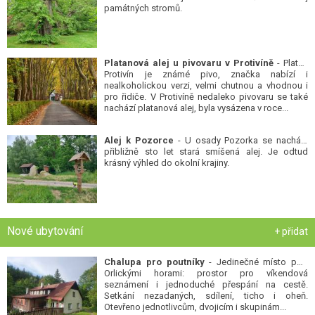
památných stromů.
Platanová alej u pivovaru v Protivíně
- Platan
Protivín je známé pivo, značka nabízí i
nealkoholickou verzi, velmi chutnou a vhodnou i
pro řidiče. V Protivíně nedaleko pivovaru se také
nachází platanová alej, byla vysázena v roce...
Alej k Pozorce
- U osady Pozorka se nachází
přibližně sto let stará smíšená alej. Je odtud
krásný výhled do okolní krajiny.
Nové ubytování
+ přidat
Chalupa pro poutníky
- Jedinečné místo pod
Orlickými horami: prostor pro víkendová
seznámení i jednoduché přespání na cestě.
Setkání nezadaných, sdílení, ticho i oheň.
Otevřeno jednotlivcům, dvojicím i skupinám...