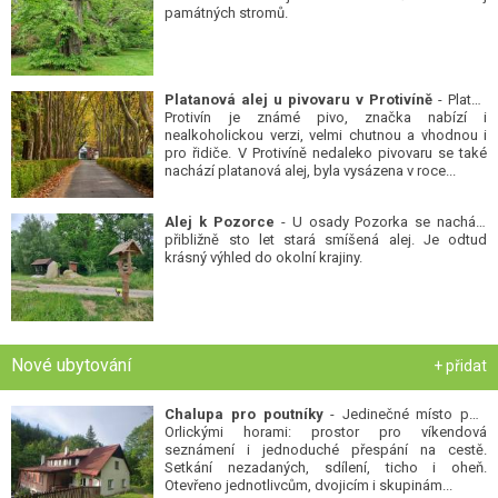
památných stromů.
Platanová alej u pivovaru v Protivíně
- Platan
Protivín je známé pivo, značka nabízí i
nealkoholickou verzi, velmi chutnou a vhodnou i
pro řidiče. V Protivíně nedaleko pivovaru se také
nachází platanová alej, byla vysázena v roce...
Alej k Pozorce
- U osady Pozorka se nachází
přibližně sto let stará smíšená alej. Je odtud
krásný výhled do okolní krajiny.
Nové ubytování
+ přidat
Chalupa pro poutníky
- Jedinečné místo pod
Orlickými horami: prostor pro víkendová
seznámení i jednoduché přespání na cestě.
Setkání nezadaných, sdílení, ticho i oheň.
Otevřeno jednotlivcům, dvojicím i skupinám...