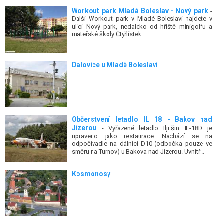
Workout park Mladá Boleslav - Nový park
-
Další Workout park v Mladé Boleslavi najdete v
ulici Nový park, nedaleko od hřiště minigolfu a
mateřské školy Čtyřlístek.
Dalovice u Mladé Boleslavi
Občerstvení letadlo IL 18 - Bakov nad
Jizerou
- Vyřazené letadlo Iljušin IL-18D je
upraveno jako restaurace. Nachází se na
odpočívadle na dálnici D10 (odbočka pouze ve
směru na Turnov) u Bakova nad Jizerou. Uvnitř...
Kosmonosy