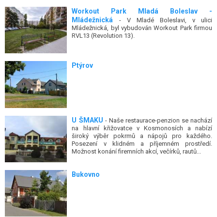
Workout Park Mladá Boleslav -
Mládežnická
- V Mladé Boleslavi, v ulici
Mládežnická, byl vybudován Workout Park firmou
RVL13 (Revolution 13).
Ptýrov
U ŠMAKU
- Naše restaurace-penzion se nachází
na hlavní křižovatce v Kosmonosích a nabízí
široký výběr pokrmů a nápojů pro každého.
Posezení v klidném a příjemném prostředí.
Možnost konání firemních akcí, večírků, rautů...
Bukovno