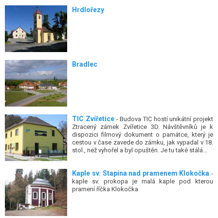
Hrdlořezy
Bradlec
TIC Zvířetice
- Budova TIC hostí unikátní projekt
Ztracený zámek Zvířetice 3D. Návštěvníků je k
dispozici filmový dokument o památce, který je
cestou v čase zavede do zámku, jak vypadal v 18.
stol., než vyhořel a byl opuštěn. Je tu také stálá...
Kaple sv. Stapina nad pramenem Klokočka
-
kaple sv. prokopa je malá kaple pod kterou
pramení říčka Klokočka