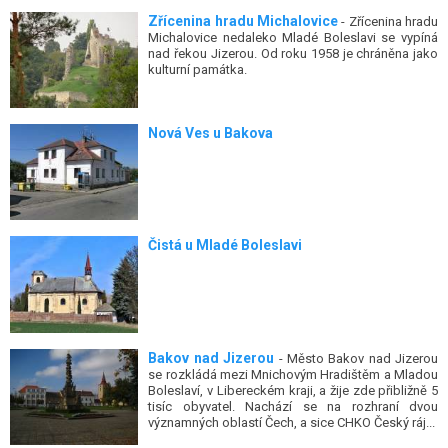
Zřícenina hradu Michalovice
- Zřícenina hradu
Michalovice nedaleko Mladé Boleslavi se vypíná
nad řekou Jizerou. Od roku 1958 je chráněna jako
kulturní památka.
Nová Ves u Bakova
Čistá u Mladé Boleslavi
Bakov nad Jizerou
- Město Bakov nad Jizerou
se rozkládá mezi Mnichovým Hradištěm a Mladou
Boleslaví, v Libereckém kraji, a žije zde přibližně 5
tisíc obyvatel. Nachází se na rozhraní dvou
významných oblastí Čech, a sice CHKO Český ráj...