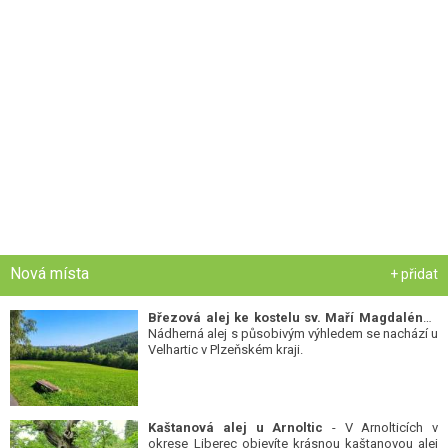
Nová místa
+ přidat
Březová alej ke kostelu sv. Maří Magdalény
-
Nádherná alej s působivým výhledem se nachází u
Velhartic v Plzeňském kraji.
Kaštanová alej u Arnoltic
- V Arnolticích v
okrese Liberec objevíte krásnou kaštanovou alej