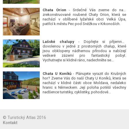
Chata Orion
- Srdečně Vás zveme do naší
zrekonstruované roubené Chaty Orion, která se
nachází v oblíbené lyžařské obci Velká Úpa,
patřící k městu Pec pod Sněžkou v Krkonoších.
Lašské chalupy
- Dopřejte si příjemnou
dovolenou v jedné z prostorných chalup, které
jsou obklopeny nádhernou přírodou a nabízejí
veškeré zázemí pro fantastický pobyt.
Vychutnejte si klidné ráno, nadechněte se...
Chata U Koníků
- Plánujete vyrazit do Krušných
hor? Zveme Vás do naší Chaty U Koníků, která se
nachází v klidné části obce Moldava, nedaleko
hranic s Německem. Její poloha potěší všechny
nadšence turistiky, cyklistiky, pohodové...
© Turistický Atlas 2016
Kontakt