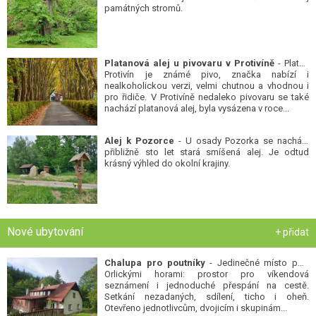
památných stromů.
Platanová alej u pivovaru v Protivíně
- Platan
Protivín je známé pivo, značka nabízí i
nealkoholickou verzi, velmi chutnou a vhodnou i
pro řidiče. V Protivíně nedaleko pivovaru se také
nachází platanová alej, byla vysázena v roce...
Alej k Pozorce
- U osady Pozorka se nachází
přibližně sto let stará smíšená alej. Je odtud
krásný výhled do okolní krajiny.
Nové ubytování
+ přidat
Chalupa pro poutníky
- Jedinečné místo pod
Orlickými horami: prostor pro víkendová
seznámení i jednoduché přespání na cestě.
Setkání nezadaných, sdílení, ticho i oheň.
Otevřeno jednotlivcům, dvojicím i skupinám...