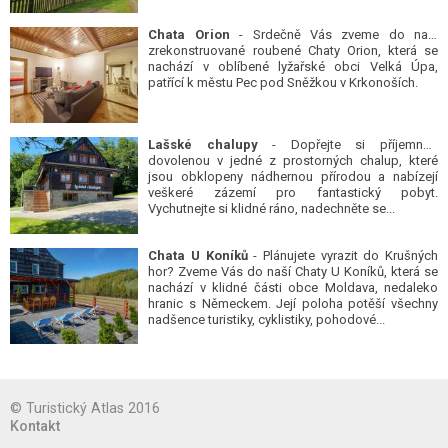
Chata Orion
- Srdečně Vás zveme do naší
zrekonstruované roubené Chaty Orion, která se
nachází v oblíbené lyžařské obci Velká Úpa,
patřící k městu Pec pod Sněžkou v Krkonoších.
Lašské chalupy
- Dopřejte si příjemnou
dovolenou v jedné z prostorných chalup, které
jsou obklopeny nádhernou přírodou a nabízejí
veškeré zázemí pro fantastický pobyt.
Vychutnejte si klidné ráno, nadechněte se...
Chata U Koníků
- Plánujete vyrazit do Krušných
hor? Zveme Vás do naší Chaty U Koníků, která se
nachází v klidné části obce Moldava, nedaleko
hranic s Německem. Její poloha potěší všechny
nadšence turistiky, cyklistiky, pohodové...
© Turistický Atlas 2016
Kontakt