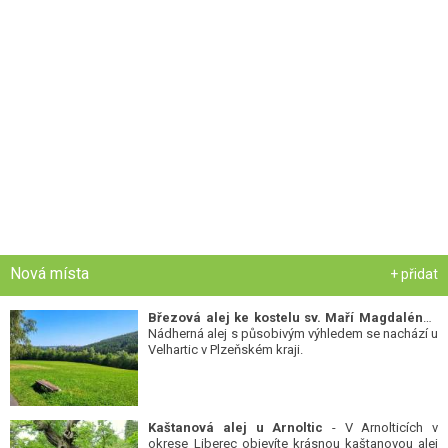
Nová místa
+ přidat
Březová alej ke kostelu sv. Maří Magdalény
-
Nádherná alej s působivým výhledem se nachází u
Velhartic v Plzeňském kraji.
Kaštanová alej u Arnoltic
- V Arnolticích v
okrese Liberec objevíte krásnou kaštanovou alej