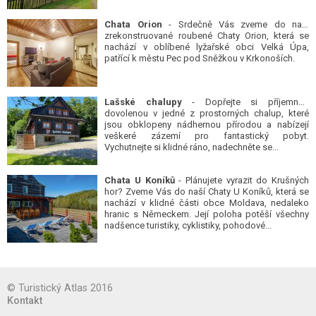
Chata Orion
- Srdečně Vás zveme do naší
zrekonstruované roubené Chaty Orion, která se
nachází v oblíbené lyžařské obci Velká Úpa,
patřící k městu Pec pod Sněžkou v Krkonoších.
Lašské chalupy
- Dopřejte si příjemnou
dovolenou v jedné z prostorných chalup, které
jsou obklopeny nádhernou přírodou a nabízejí
veškeré zázemí pro fantastický pobyt.
Vychutnejte si klidné ráno, nadechněte se...
Chata U Koníků
- Plánujete vyrazit do Krušných
hor? Zveme Vás do naší Chaty U Koníků, která se
nachází v klidné části obce Moldava, nedaleko
hranic s Německem. Její poloha potěší všechny
nadšence turistiky, cyklistiky, pohodové...
© Turistický Atlas 2016
Kontakt