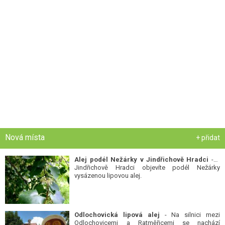
Nová místa
+ přidat
Alej podél Nežárky v Jindřichově Hradci
- V
Jindřichově Hradci objevíte podél Nežárky
vysázenou lipovou alej.
Odlochovická lipová alej
- Na silnici mezi
Odlochovicemi a Ratměřicemi se nachází