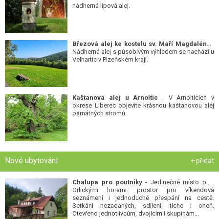
nádherná lipová alej.
Březová alej ke kostelu sv. Maří Magdalény
-
Nádherná alej s působivým výhledem se nachází u
Velhartic v Plzeňském kraji.
Kaštanová alej u Arnoltic
- V Arnolticích v
okrese Liberec objevíte krásnou kaštanovou alej
památných stromů.
Nové ubytování
+ přidat
Chalupa pro poutníky
- Jedinečné místo pod
Orlickými horami: prostor pro víkendová
seznámení i jednoduché přespání na cestě.
Setkání nezadaných, sdílení, ticho i oheň.
Otevřeno jednotlivcům, dvojicím i skupinám...