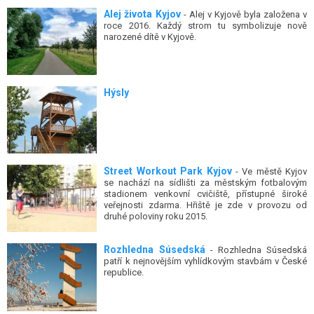
Alej života Kyjov
- Alej v Kyjově byla založena v
roce 2016. Každý strom tu symbolizuje nově
narozené dítě v Kyjově.
Hýsly
Street Workout Park Kyjov
- Ve městě Kyjov
se nachází na sídlišti za městským fotbalovým
stadionem venkovní cvičiště, přístupné široké
veřejnosti zdarma. Hřiště je zde v provozu od
druhé poloviny roku 2015.
Rozhledna Súsedská
- Rozhledna Súsedská
patří k nejnovějším vyhlídkovým stavbám v České
republice.