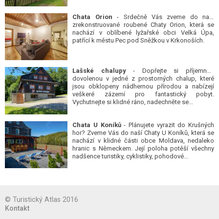
Chata Orion
- Srdečně Vás zveme do naší
zrekonstruované roubené Chaty Orion, která se
nachází v oblíbené lyžařské obci Velká Úpa,
patřící k městu Pec pod Sněžkou v Krkonoších.
Lašské chalupy
- Dopřejte si příjemnou
dovolenou v jedné z prostorných chalup, které
jsou obklopeny nádhernou přírodou a nabízejí
veškeré zázemí pro fantastický pobyt.
Vychutnejte si klidné ráno, nadechněte se...
Chata U Koníků
- Plánujete vyrazit do Krušných
hor? Zveme Vás do naší Chaty U Koníků, která se
nachází v klidné části obce Moldava, nedaleko
hranic s Německem. Její poloha potěší všechny
nadšence turistiky, cyklistiky, pohodové...
© Turistický Atlas 2016
Kontakt