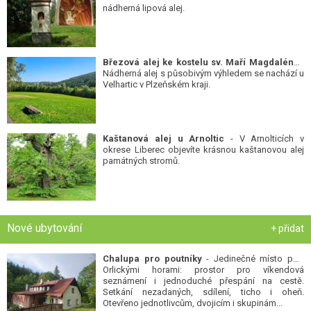
nádherná lipová alej.
Březová alej ke kostelu sv. Maří Magdalény
-
Nádherná alej s působivým výhledem se nachází u
Velhartic v Plzeňském kraji.
Kaštanová alej u Arnoltic
- V Arnolticích v
okrese Liberec objevíte krásnou kaštanovou alej
památných stromů.
Nové ubytování
+ přidat
Chalupa pro poutníky
- Jedinečné místo pod
Orlickými horami: prostor pro víkendová
seznámení i jednoduché přespání na cestě.
Setkání nezadaných, sdílení, ticho i oheň.
Otevřeno jednotlivcům, dvojicím i skupinám...