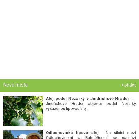
Nová místa
+ přidat
Alej podél Nežárky v Jindřichově Hradci
- V
Jindřichově Hradci objevíte podél Nežárky
vysázenou lipovou alej.
Odlochovická lipová alej
- Na silnici mezi
Odlochovicemi a Ratměřicemi se nachází