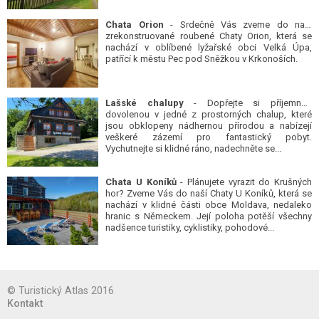
Chata Orion
- Srdečně Vás zveme do naší
zrekonstruované roubené Chaty Orion, která se
nachází v oblíbené lyžařské obci Velká Úpa,
patřící k městu Pec pod Sněžkou v Krkonoších.
Lašské chalupy
- Dopřejte si příjemnou
dovolenou v jedné z prostorných chalup, které
jsou obklopeny nádhernou přírodou a nabízejí
veškeré zázemí pro fantastický pobyt.
Vychutnejte si klidné ráno, nadechněte se...
Chata U Koníků
- Plánujete vyrazit do Krušných
hor? Zveme Vás do naší Chaty U Koníků, která se
nachází v klidné části obce Moldava, nedaleko
hranic s Německem. Její poloha potěší všechny
nadšence turistiky, cyklistiky, pohodové...
© Turistický Atlas 2016
Kontakt