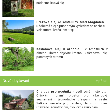
nádherná lipová alej.
Březová alej ke kostelu sv. Maří Magdalény
-
Nádherná alej s působivým výhledem se nachází u
Velhartic v Plzeňském kraji.
Kaštanová alej u Arnoltic
- V Arnolticích v
okrese Liberec objevíte krásnou kaštanovou alej
památných stromů.
Nové ubytování
+ přidat
Chalupa pro poutníky
- Jedinečné místo pod
Orlickými horami: prostor pro víkendová
seznámení i jednoduché přespání na cestě.
Setkání nezadaných, sdílení, ticho i oheň.
Otevřeno jednotlivcům, dvojicím i skupinám...