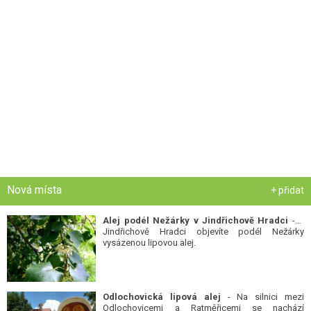
Nová místa
+ přidat
Alej podél Nežárky v Jindřichově Hradci
- V
Jindřichově Hradci objevíte podél Nežárky
vysázenou lipovou alej.
Odlochovická lipová alej
- Na silnici mezi
Odlochovicemi a Ratměřicemi se nachází