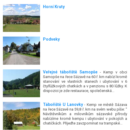
Horní Kruty
Podveky
Veřejné tábořiště Samopše
- Kemp v obci
Samopše na řece Sázavě na 60 ř. km nabízí kromě
stanování ve vlastních stanech i ubytování v 6
čtyřlůžkových chatkách a v penzionu s 80 lůžky. K
dispozici je zde restaurace, společenská...
Tábořiště U Lanovky
- Kemp ve městě Sázava
na řece Sázavě na 59,8 ř. km na svém webu píše: "
Návštěvníkům a milovníkům sázavské přírody
nabízíme kromě kempu i ubytování v pokojích a
chatičkách. Přijeďte zavzpomínat na trampské...