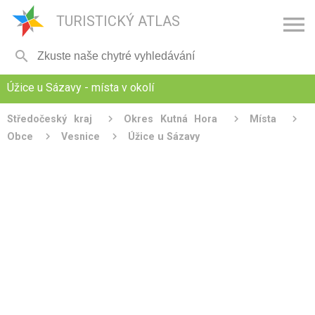

TURISTICKÝ ATLAS

Úžice u Sázavy - místa v okolí
Středočeský kraj
Okres Kutná Hora
Místa
Obce
Vesnice
Úžice u Sázavy