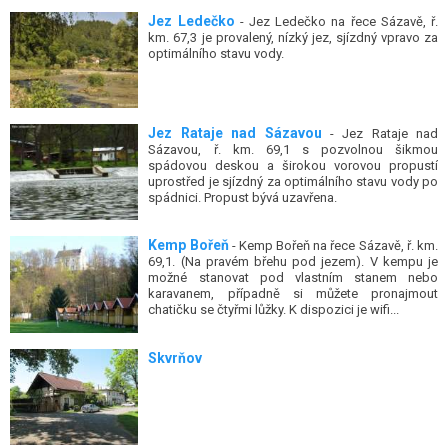
Jez Ledečko
- Jez Ledečko na řece Sázavě, ř.
km. 67,3 je provalený, nízký jez, sjízdný vpravo za
optimálního stavu vody.
Jez Rataje nad Sázavou
- Jez Rataje nad
Sázavou, ř. km. 69,1 s pozvolnou šikmou
spádovou deskou a širokou vorovou propustí
uprostřed je sjízdný za optimálního stavu vody po
spádnici. Propust bývá uzavřena.
Kemp Bořeň
- Kemp Bořeň na řece Sázavě, ř. km.
69,1. (Na pravém břehu pod jezem). V kempu je
možné stanovat pod vlastním stanem nebo
karavanem, případně si můžete pronajmout
chatičku se čtyřmi lůžky. K dispozici je wifi...
Skvrňov