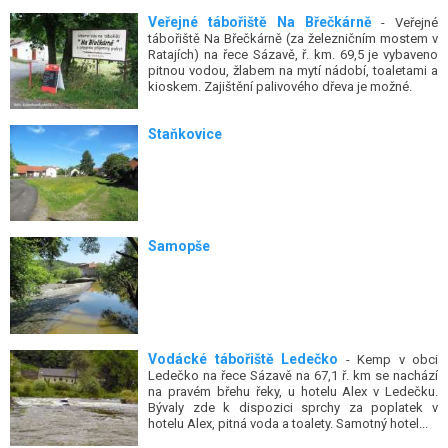
Veřejné tábořiště Na Břečkárně
- Veřejné
tábořiště Na Břečkárně (za železničním mostem v
Ratajích) na řece Sázavě, ř. km. 69,5 je vybaveno
pitnou vodou, žlabem na mytí nádobí, toaletami a
kioskem. Zajištění palivového dřeva je možné.
Staňkovice
Samopše
Vodácké tábořiště Ledečko
- Kemp v obci
Ledečko na řece Sázavě na 67,1 ř. km se nachází
na pravém břehu řeky, u hotelu Alex v Ledečku.
Bývaly zde k dispozici sprchy za poplatek v
hotelu Alex, pitná voda a toalety. Samotný hotel...