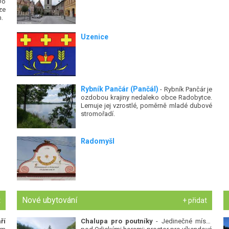
Do
ze
.
Uzenice
Rybník Pančár (Pančál)
- Rybník Pančár je
ozdobou krajiny nedaleko obce Radobytce.
Lemuje jej vzrostlé, poměrně mladé dubové
stromořadí.
Radomyšl
Nové ubytování
t
+ přidat
ří
Chalupa pro poutníky
- Jedinečné místo