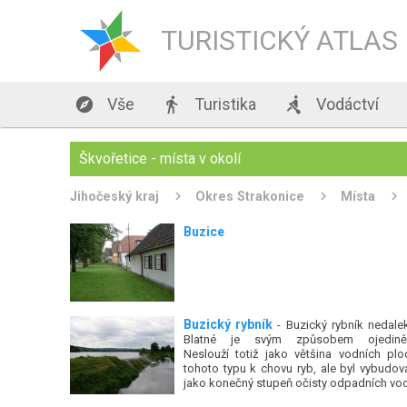
TURISTICKÝ ATLAS

Vše

Turistika

Vodáctví
Škvořetice - místa v okolí
Jihočeský kraj
Okres Strakonice
Místa
Buzice
Buzický rybník
- Buzický rybník nedale
Blatné je svým způsobem ojediněl
Neslouží totiž jako většina vodních plo
tohoto typu k chovu ryb, ale byl vybudov
jako konečný stupeň očisty odpadních vo