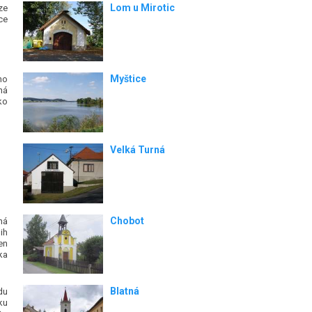
Lom u Mirotic
ze
ce
Myštice
ho
ná
ko
Velká Turná
Chobot
ná
ih
en
ka
Blatná
du
ku