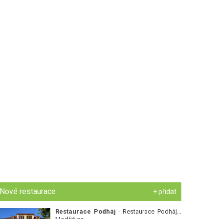
Nové restaurace
+ přidat
Restaurace Podháj
- Restaurace Podháj -