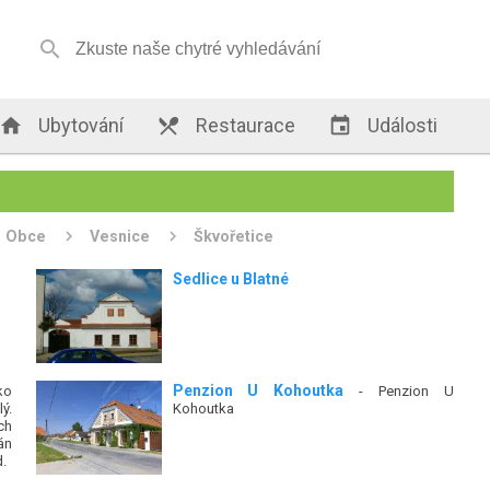


Ubytování

Restaurace

Události
Obce
Vesnice
Škvořetice
Sedlice u Blatné
Penzion U Kohoutka
ko
- Penzion U
ý.
Kohoutka
ch
án
d.