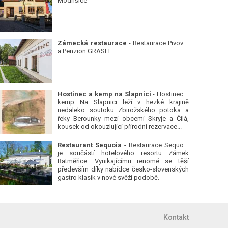
Modřišice
Zámecká restaurace
- Restaurace Pivovar
a Penzion GRASEL
Hostinec a kemp na Slapnici
- Hostinec a
kemp Na Slapnici leží v hezké krajině
nedaleko soutoku Zbirožského potoka a
řeky Berounky mezi obcemi Skryje a Čilá,
kousek od okouzlující přírodní rezervace...
Restaurant Sequoia
- Restaurace Sequoia
je součástí hotelového resortu Zámek
Ratměřice. Vynikajícímu renomé se těší
především díky nabídce česko-slovenských
gastro klasik v nové svěží podobě.
Kontakt