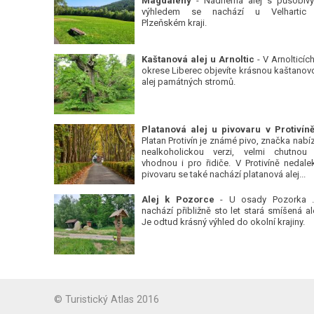
Magdalény
- Nádherná alej s působiv
výhledem se nachází u Velhartic
Plzeňském kraji.
Kaštanová alej u Arnoltic
- V Arnolticích
okrese Liberec objevíte krásnou kaštanov
alej památných stromů.
Platan Protivín je známé pivo, značka nabízí
nealkoholickou verzi, velmi chutnou
vhodnou i pro řidiče. V Protivíně nedale
pivovaru se také nachází platanová alej...
Alej k Pozorce
- U osady Pozorka 
nachází přibližně sto let stará smíšená ale
Je odtud krásný výhled do okolní krajiny.
© Turistický Atlas 2016