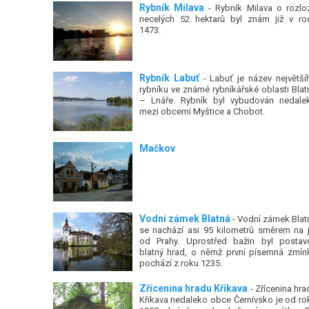
Rybník Milava
- Rybník Milava o rozlo
necelých 52 hektarů byl znám již v ro
1473.
Rybník Labuť
- Labuť je název největší
rybníku ve známé rybníkářské oblasti Blat
– Lnáře. Rybník byl vybudován nedale
mezi obcemi Myštice a Chobot.
Mačkov
Vodní zámek Blatná
- Vodní zámek Blat
se nachází asi 95 kilometrů směrem na j
od Prahy. Uprostřed bažin byl postav
blatný hrad, o němž první písemná zmín
pochází z roku 1235.
Zřícenina hradu Křikava
- Zřícenina hra
Křikava nedaleko obce Černívsko je od ro