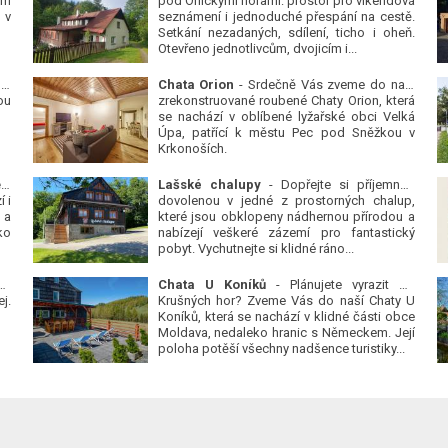
ým
pod Orlickými horami: prostor pro víkendová
 v
seznámení i jednoduché přespání na cestě.
Setkání nezadaných, sdílení, ticho i oheň.
Otevřeno jednotlivcům, dvojicím i...
 v
Chata Orion
- Srdečně Vás zveme do naší
ou
zrekonstruované roubené Chaty Orion, která
se nachází v oblíbené lyžařské obci Velká
Úpa, patřící k městu Pec pod Sněžkou v
Krkonoších.
Platanová alej u pivovaru v Protivíně
-
Lašské chalupy
- Dopřejte si příjemnou
 i
dovolenou v jedné z prostorných chalup,
 a
které jsou obklopeny nádhernou přírodou a
ko
nabízejí veškeré zázemí pro fantastický
pobyt. Vychutnejte si klidné ráno...
se
Chata U Koníků
- Plánujete vyrazit do
j.
Krušných hor? Zveme Vás do naší Chaty U
Koníků, která se nachází v klidné části obce
Moldava, nedaleko hranic s Německem. Její
poloha potěší všechny nadšence turistiky...