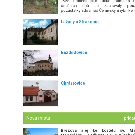
1958 chráněna jako kulturní památka. 
dnešních dnů se zachovaly pou
pozůstatky zdiva nad Černívským rybníkem
Lažany u Strakonic
Bezdědovice
Chrášťovice
Nová místa
+ přida
Březová alej ke kostelu sv. Ma