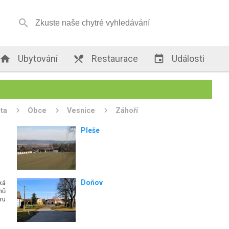


Ubytování

Restaurace

Události
ta
Obce
Vesnice
Záhoří
Pleše
Doňov
ká
nů
ru