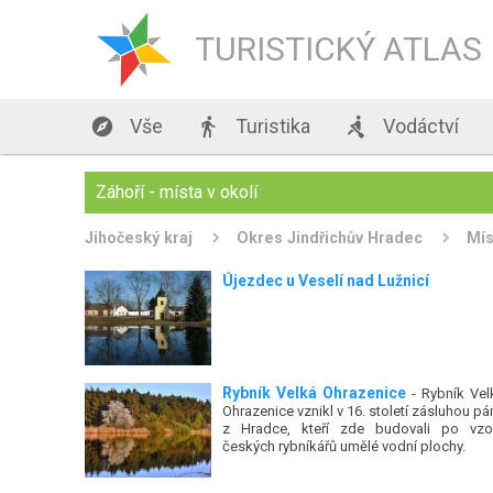
TURISTICKÝ ATLAS

Vše

Turistika

Vodáctví
Záhoří - místa v okolí
Jihočeský kraj
Okres Jindřichův Hradec
Mís
Újezdec u Veselí nad Lužnicí
Rybník Velká Ohrazenice
- Rybník Vel
Ohrazenice vznikl v 16. století zásluhou pá
z Hradce, kteří zde budovali po vzo
českých rybníkářů umělé vodní plochy.