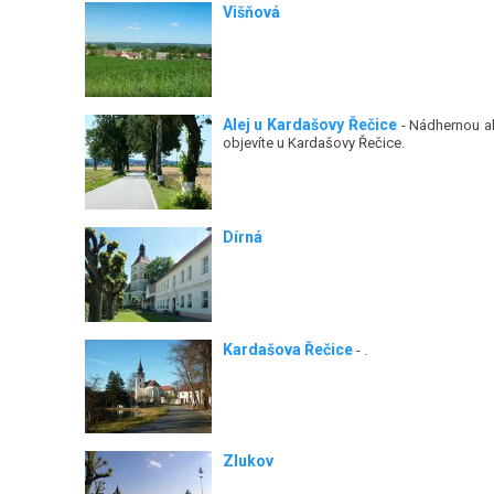
Višňová
Alej u Kardašovy Řečice
- Nádhernou al
objevíte u Kardašovy Řečice.
Dírná
Kardašova Řečice
- .
Zlukov