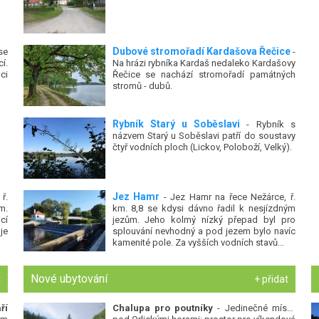
Dubové stromořadí Kardašova Řečice
se
-
í.
Na hrázi rybníka Kardaš nedaleko Kardašovy
ci
Řečice se nachází stromořadí památných
stromů - dubů.
Rybník Starý u Soběslavi
- Rybník s
názvem Starý u Soběslavi patří do soustavy
čtyř vodních ploch (Lickov, Poloboží, Velký).
Jez Hamr
ř.
- Jez Hamr na řece Nežárce, ř.
m.
km. 8,8 se kdysi dávno řadil k nesjízdným
cí
jezům. Jeho kolmý nízký přepad byl pro
je
splouvání nevhodný a pod jezem bylo navíc
kamenité pole. Za vyšších vodních stavů...
Nové ubytování
t
+ přidat
ří
Chalupa pro poutníky
- Jedinečné místo