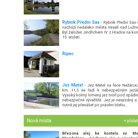
Rybník Přední Sax
- Rybník Přední Sax 
nachází nedaleko města Veselí nad Lužnic
Byl založen Jindřichem IV. z Hradce na kon
15. století.
Řípec
Jez Metel
- Jez Metel na řece Nežárce, 
km. 11,5 se řadí k nebezpečným jezů
Vysoký kolmý lomený jez tvoří pod spádni
nebezpečné vývařiště. Jez je nesjízdný a 
nutné jej přenášet po pravém břehu...
Nová místa
+ přida
Březová alej ke kostelu sv. Ma