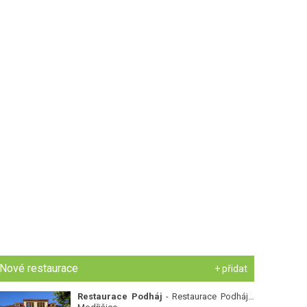
Nové restaurace
+ přidat
Restaurace Podháj
- Restaurace Podháj -