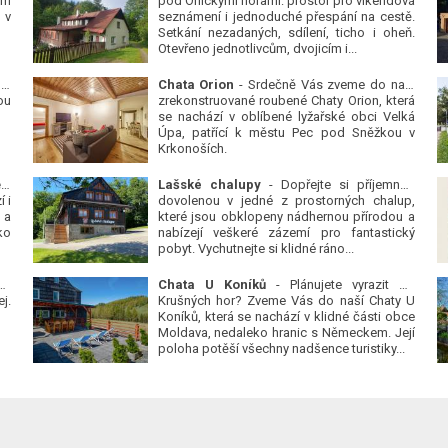
ým
pod Orlickými horami: prostor pro víkendová
 v
seznámení i jednoduché přespání na cestě.
Setkání nezadaných, sdílení, ticho i oheň.
Otevřeno jednotlivcům, dvojicím i...
 v
Chata Orion
- Srdečně Vás zveme do naší
ou
zrekonstruované roubené Chaty Orion, která
se nachází v oblíbené lyžařské obci Velká
Úpa, patřící k městu Pec pod Sněžkou v
Krkonoších.
Platanová alej u pivovaru v Protivíně
-
Lašské chalupy
- Dopřejte si příjemnou
 i
dovolenou v jedné z prostorných chalup,
 a
které jsou obklopeny nádhernou přírodou a
ko
nabízejí veškeré zázemí pro fantastický
pobyt. Vychutnejte si klidné ráno...
se
Chata U Koníků
- Plánujete vyrazit do
j.
Krušných hor? Zveme Vás do naší Chaty U
Koníků, která se nachází v klidné části obce
Moldava, nedaleko hranic s Německem. Její
poloha potěší všechny nadšence turistiky...