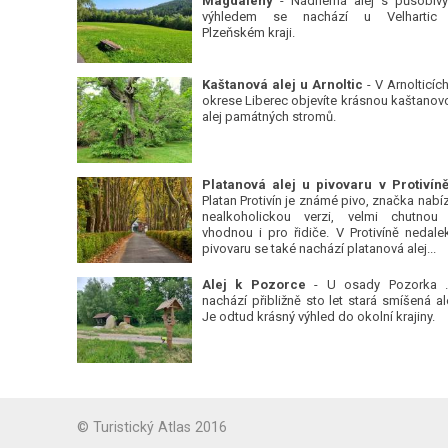
Magdalény
- Nádherná alej s působiv
výhledem se nachází u Velhartic
Plzeňském kraji.
Kaštanová alej u Arnoltic
- V Arnolticích
okrese Liberec objevíte krásnou kaštanov
alej památných stromů.
Platan Protivín je známé pivo, značka nabízí
nealkoholickou verzi, velmi chutnou
vhodnou i pro řidiče. V Protivíně nedale
pivovaru se také nachází platanová alej...
Alej k Pozorce
- U osady Pozorka 
nachází přibližně sto let stará smíšená ale
Je odtud krásný výhled do okolní krajiny.
© Turistický Atlas 2016