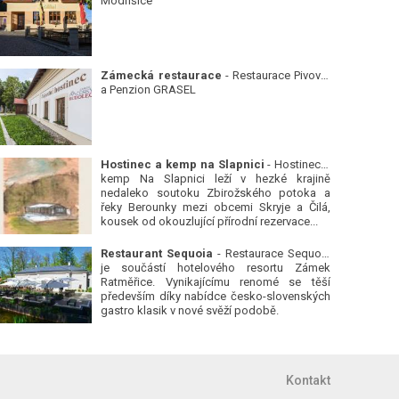
Modřišice
Zámecká restaurace
- Restaurace Pivovar
a Penzion GRASEL
Hostinec a kemp na Slapnici
- Hostinec a
kemp Na Slapnici leží v hezké krajině
nedaleko soutoku Zbirožského potoka a
řeky Berounky mezi obcemi Skryje a Čilá,
kousek od okouzlující přírodní rezervace...
Restaurant Sequoia
- Restaurace Sequoia
je součástí hotelového resortu Zámek
Ratměřice. Vynikajícímu renomé se těší
především díky nabídce česko-slovenských
gastro klasik v nové svěží podobě.
Kontakt