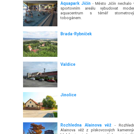
Aquapark Jičín
- Město Jičín nechalo 
sportovním areálu vybudovat moder
aquacentrum s téměř stometrov
tobogánem.
Brada-Rybníček
Valdice
Jinolice
Rozhledna Alainova věž
- Rozhled
Alainova věž z pískovcových kamenný