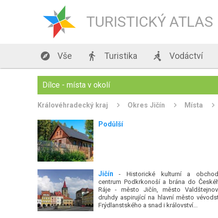
TURISTICKÝ ATLAS

Vše

Turistika

Vodáctví
Dílce - místa v okolí
Královéhradecký kraj
Okres Jičín
Místa
Podůlší
Jičín
- Historické kulturní a obchod
centrum Podkrkonoší a brána do České
Ráje - město Jičín, město Valdštejnov
druhdy aspirující na hlavní město vévodst
Frýdlanstského a snad i království...