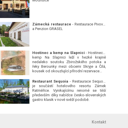
Modřišice
Zámecká restaurace
- Restaurace Pivovar
a Penzion GRASEL
Hostinec a kemp na Slapnici
- Hostinec a
kemp Na Slapnici leží v hezké krajině
nedaleko soutoku Zbirožského potoka a
řeky Berounky mezi obcemi Skryje a Čilá,
kousek od okouzlující přírodní rezervace...
Restaurant Sequoia
- Restaurace Sequoia
je součástí hotelového resortu Zámek
Ratměřice. Vynikajícímu renomé se těší
především díky nabídce česko-slovenských
gastro klasik v nové svěží podobě.
Kontakt