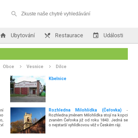


Ubytování

Restaurace

Události
Obce
Vesnice
Dílce
Kbelnice
Rozhledna Milohlídka (Čeřovka)
ní
-
ho
Rozhledna jménem Milohlídka stojí na kopci
o,
zvaném Čeřovka již od roku 1843. Jedná se
ví
o nejstarší vyhlídkovou věž v Českém ráji.