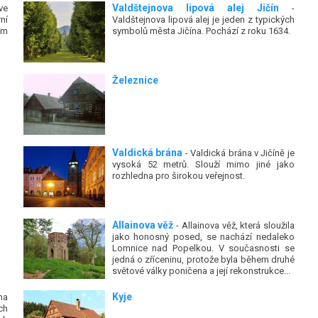
Valdštejnova lipová alej Jičín
ve
-
ní
Valdštejnova lipová alej je jeden z typických
ým
symbolů města Jičína. Pochází z roku 1634.
Železnice
Valdická brána
- Valdická brána v Jičíně je
vysoká 52 metrů. Slouží mimo jiné jako
rozhledna pro širokou veřejnost.
Allainova věž
- Allainova věž, která sloužila
jako honosný posed, se nachází nedaleko
Lomnice nad Popelkou. V současnosti se
jedná o zříceninu, protože byla během druhé
světové války poničena a její rekonstrukce...
Kyje
na
ch