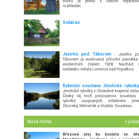
bloků je jedna z našich nejstarší
rozhleden.
Soběraz
Jezírko pod Táborem
- Jezírko p
Táborem je evidovaná přírodní památka
evidenčním číslem 1928. Nachází 
nedaleko města Lomnice nad Popelkou.
Rybniční soustava Jinolické rybníky
Jinolické rybníky v Chráněné krajinné oblas
Český ráj tvoří propojenou soustavu t
rybníků nazývaných zvláštními jmé
Oborský, Němeček a Vražda. Soustavu...
Nová místa
+ přida
Březová alej ke kostelu sv. Ma