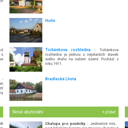
ch
Holín
Tichánkova rozhledna
od
- Tichánkova
 s
rozhledna je jednou z nejstarších staveb
se
svého druhu na našem území. Pochází z
roku 1911.
Bradlecká Lhota
-
ti
ří
ny
Nové ubytování
t
+ přidat
ří
Chalupa pro poutníky
- Jedinečné místo