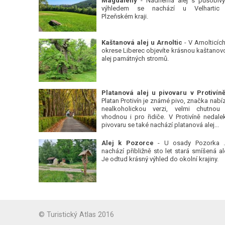
Magdalény
- Nádherná alej s působiv
výhledem se nachází u Velhartic
Plzeňském kraji.
Kaštanová alej u Arnoltic
- V Arnolticích
okrese Liberec objevíte krásnou kaštanov
alej památných stromů.
Platan Protivín je známé pivo, značka nabízí
nealkoholickou verzi, velmi chutnou
vhodnou i pro řidiče. V Protivíně nedale
pivovaru se také nachází platanová alej...
Alej k Pozorce
- U osady Pozorka 
nachází přibližně sto let stará smíšená ale
Je odtud krásný výhled do okolní krajiny.
© Turistický Atlas 2016