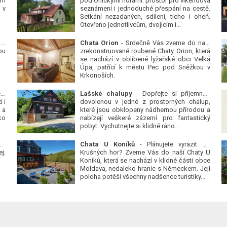
ým
pod Orlickými horami: prostor pro víkendová
 v
seznámení i jednoduché přespání na cestě.
Setkání nezadaných, sdílení, ticho i oheň.
Otevřeno jednotlivcům, dvojicím i...
 v
Chata Orion
- Srdečně Vás zveme do naší
ou
zrekonstruované roubené Chaty Orion, která
se nachází v oblíbené lyžařské obci Velká
Úpa, patřící k městu Pec pod Sněžkou v
Krkonoších.
Platanová alej u pivovaru v Protivíně
-
Lašské chalupy
- Dopřejte si příjemnou
 i
dovolenou v jedné z prostorných chalup,
 a
které jsou obklopeny nádhernou přírodou a
ko
nabízejí veškeré zázemí pro fantastický
pobyt. Vychutnejte si klidné ráno...
se
Chata U Koníků
- Plánujete vyrazit do
j.
Krušných hor? Zveme Vás do naší Chaty U
Koníků, která se nachází v klidné části obce
Moldava, nedaleko hranic s Německem. Její
poloha potěší všechny nadšence turistiky...