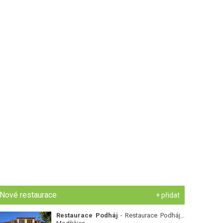
Nové restaurace
+ přidat
Restaurace Podháj
- Restaurace Podháj -