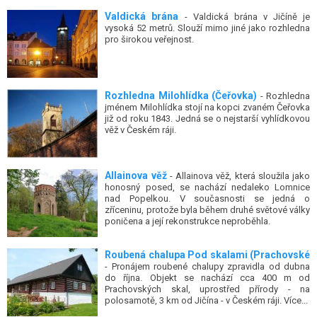
Valdická brána
- Valdická brána v Jičíně je
vysoká 52 metrů. Slouží mimo jiné jako rozhledna
pro širokou veřejnost.
Rozhledna Milohlídka (Čeřovka)
- Rozhledna
jménem Milohlídka stojí na kopci zvaném Čeřovka
již od roku 1843. Jedná se o nejstarší vyhlídkovou
věž v Českém ráji.
Allainova věž
- Allainova věž, která sloužila jako
honosný posed, se nachází nedaleko Lomnice
nad Popelkou. V současnosti se jedná o
zříceninu, protože byla během druhé světové války
poničena a její rekonstrukce neproběhla.
Roubená chalupa Pod skalami (Prachovské
- Pronájem roubené chalupy zpravidla od dubna
do října. Objekt se nachází cca 400 m od
Prachovských skal, uprostřed přírody - na
polosamotě, 3 km od Jičína - v Českém ráji. Více...