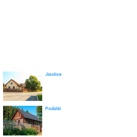
Jinolice
Podůlší