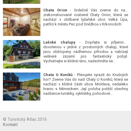
Chata Orion
- Srdečně Vás zveme do naší
zrekonstruované roubené Chaty Orion, která se
nachází v oblíbené lyžařské obci Velká Úpa,
patřící k městu Pec pod Sněžkou v Krkonoších.
Lašské chalupy
- Dopřejte si příjemnou
dovolenou v jedné z prostorných chalup, které
jsou obklopeny nádhernou přírodou a nabízejí
veškeré zázemí pro fantastický pobyt.
Vychutnejte si klidné ráno, nadechněte se...
Chata U Koníků
- Plánujete vyrazit do Krušných
hor? Zveme Vás do naší Chaty U Koníků, která se
nachází v klidné části obce Moldava, nedaleko
hranic s Německem. Její poloha potěší všechny
nadšence turistiky, cyklistiky, pohodové...
© Turistický Atlas 2016
Kontakt