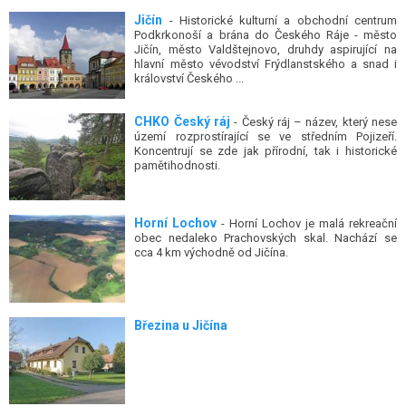
Jičín
- Historické kulturní a obchodní centrum
Podkrkonoší a brána do Českého Ráje - město
Jičín, město Valdštejnovo, druhdy aspirující na
hlavní město vévodství Frýdlanstského a snad i
království Českého ...
CHKO Český ráj
- Český ráj – název, který nese
území rozprostírající se ve středním Pojizeří.
Koncentrují se zde jak přírodní, tak i historické
pamětihodnosti.
Horní Lochov
- Horní Lochov je malá rekreační
obec nedaleko Prachovských skal. Nachází se
cca 4 km východně od Jičína.
Březina u Jičína