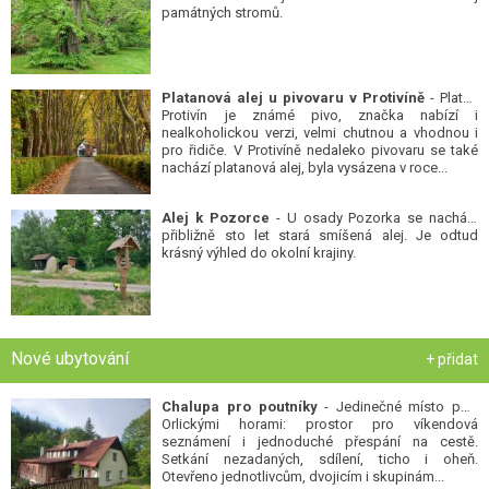
památných stromů.
Platanová alej u pivovaru v Protivíně
- Platan
Protivín je známé pivo, značka nabízí i
nealkoholickou verzi, velmi chutnou a vhodnou i
pro řidiče. V Protivíně nedaleko pivovaru se také
nachází platanová alej, byla vysázena v roce...
Alej k Pozorce
- U osady Pozorka se nachází
přibližně sto let stará smíšená alej. Je odtud
krásný výhled do okolní krajiny.
Nové ubytování
+ přidat
Chalupa pro poutníky
- Jedinečné místo pod
Orlickými horami: prostor pro víkendová
seznámení i jednoduché přespání na cestě.
Setkání nezadaných, sdílení, ticho i oheň.
Otevřeno jednotlivcům, dvojicím i skupinám...