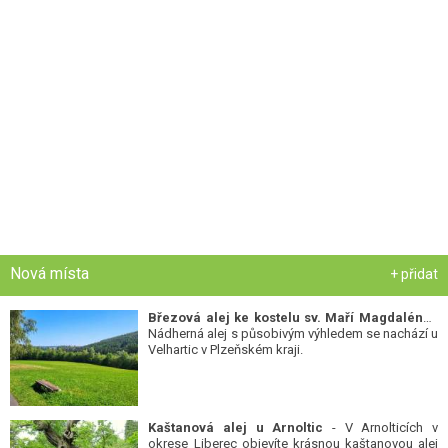
Nová místa
+ přidat
Březová alej ke kostelu sv. Maří Magdalény
-
Nádherná alej s působivým výhledem se nachází u
Velhartic v Plzeňském kraji.
Kaštanová alej u Arnoltic
- V Arnolticích v
okrese Liberec objevíte krásnou kaštanovou alej