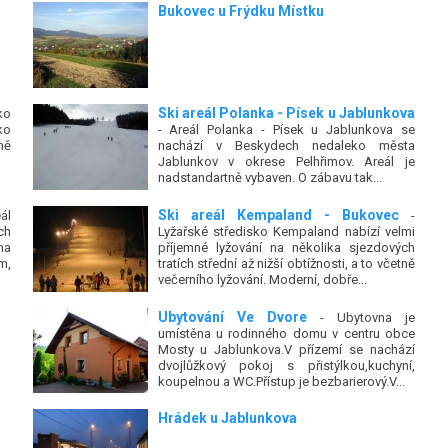
Bukovec u Frýdku Místku
Ski areál Polanka - Písek u Jablunkova
ko
ko
- Areál Polanka - Písek u Jablunkova se
ně
nachází v Beskydech nedaleko města
Jablunkov v okrese Pelhřimov. Areál je
nadstandartně vybaven. O zábavu tak...
Ski areál Kempaland - Bukovec
ál
-
ch
Lyžařské středisko Kempaland nabízí velmi
na
příjemné lyžování na několika sjezdových
m,
tratích střední až nižší obtížnosti, a to včetně
večerního lyžování. Moderní, dobře...
Ubytování Ve Dvore
- Ubytovna je
umístěna u rodinného domu v centru obce
Mosty u Jablunkova.V přízemí se nachází
dvojlůžkový pokoj s přistýlkou,kuchyní,
koupelnou a WC.Přístup je bezbarierový.V...
Hrádek u Jablunkova