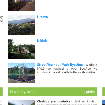
Hrčava
ky
hž
Nýdek
Street Workout Park Bystřice
- Workout
hřiště se nachází v obci Bystřice, ve
sportovním areálu vedle fotbalového hřiště.
Nové ubytování
t
+ přidat
ří
Chalupa pro poutníky
- Jedinečné místo