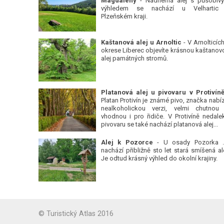
Magdalény
- Nádherná alej s působiv
výhledem se nachází u Velhartic
Plzeňském kraji.
Kaštanová alej u Arnoltic
- V Arnolticích
okrese Liberec objevíte krásnou kaštanov
alej památných stromů.
Platan Protivín je známé pivo, značka nabízí
nealkoholickou verzi, velmi chutnou
vhodnou i pro řidiče. V Protivíně nedale
pivovaru se také nachází platanová alej...
Alej k Pozorce
- U osady Pozorka 
nachází přibližně sto let stará smíšená ale
Je odtud krásný výhled do okolní krajiny.
© Turistický Atlas 2016