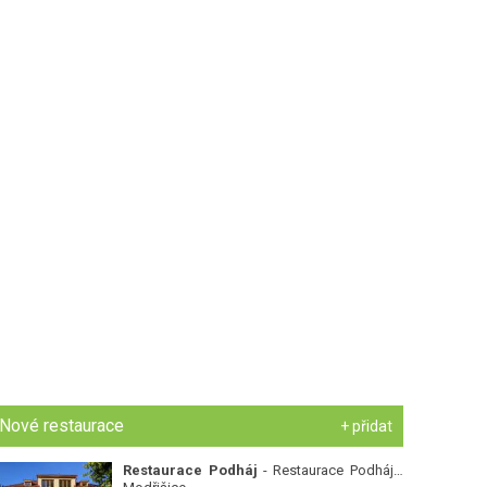
Nové restaurace
+ přidat
Restaurace Podháj
- Restaurace Podháj -