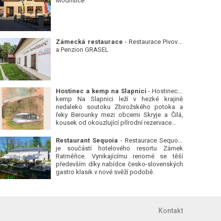
Modřišice
Zámecká restaurace
- Restaurace Pivovar
a Penzion GRASEL
Hostinec a kemp na Slapnici
- Hostinec a
kemp Na Slapnici leží v hezké krajině
nedaleko soutoku Zbirožského potoka a
řeky Berounky mezi obcemi Skryje a Čilá,
kousek od okouzlující přírodní rezervace...
Restaurant Sequoia
- Restaurace Sequoia
je součástí hotelového resortu Zámek
Ratměřice. Vynikajícímu renomé se těší
především díky nabídce česko-slovenských
gastro klasik v nové svěží podobě.
Kontakt