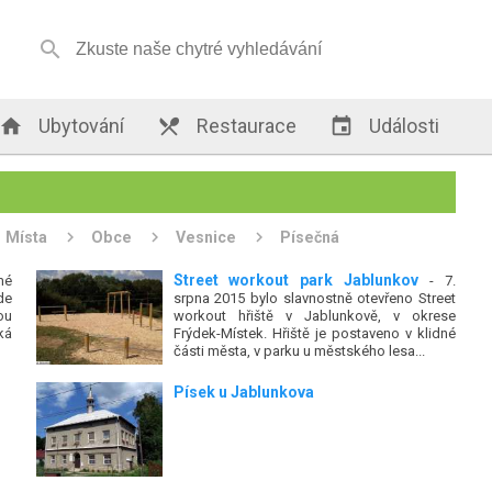


Ubytování

Restaurace

Události
Místa
Obce
Vesnice
Písečná
Street workout park Jablunkov
mé
- 7.
de
srpna 2015 bylo slavnostně otevřeno Street
ou
workout hřiště v Jablunkově, v okrese
ká
Frýdek-Místek. Hřiště je postaveno v klidné
části města, v parku u městského lesa...
Písek u Jablunkova