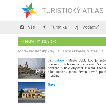
TURISTICKÝ ATLAS

Vše

Turistika

Vodáctví
Písečná - místa v okolí
Moravskoslezský kraj
Okres Frýdek-Místek
Jablunkov
- Město Jablunkov je zná
především folklórními tradicemi. Žije z
přibližně 6 tisíc obyvatel, z nichž značn
část (necelou jednu čtvrtinu) tvoří pols
menšina.
Návsí