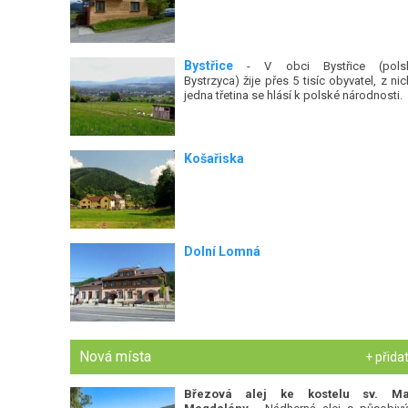
Bystřice
- V obci Bystřice (pols
Bystrzyca) žije přes 5 tisíc obyvatel, z nic
jedna třetina se hlásí k polské národnosti.
Košařiska
Dolní Lomná
Nová místa
+ přida
Březová alej ke kostelu sv. Ma