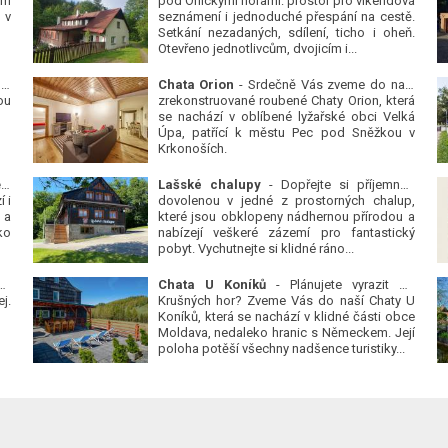
ým
pod Orlickými horami: prostor pro víkendová
 v
seznámení i jednoduché přespání na cestě.
Setkání nezadaných, sdílení, ticho i oheň.
Otevřeno jednotlivcům, dvojicím i...
 v
Chata Orion
- Srdečně Vás zveme do naší
ou
zrekonstruované roubené Chaty Orion, která
se nachází v oblíbené lyžařské obci Velká
Úpa, patřící k městu Pec pod Sněžkou v
Krkonoších.
Platanová alej u pivovaru v Protivíně
-
Lašské chalupy
- Dopřejte si příjemnou
 i
dovolenou v jedné z prostorných chalup,
 a
které jsou obklopeny nádhernou přírodou a
ko
nabízejí veškeré zázemí pro fantastický
pobyt. Vychutnejte si klidné ráno...
se
Chata U Koníků
- Plánujete vyrazit do
j.
Krušných hor? Zveme Vás do naší Chaty U
Koníků, která se nachází v klidné části obce
Moldava, nedaleko hranic s Německem. Její
poloha potěší všechny nadšence turistiky...