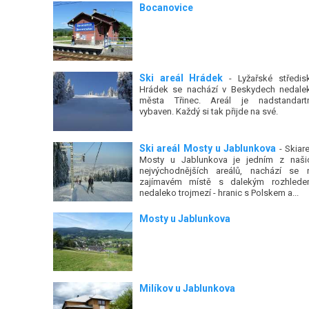
Bocanovice
Ski areál Hrádek
- Lyžařské středis
Hrádek se nachází v Beskydech nedale
města Třinec. Areál je nadstandart
vybaven. Každý si tak přijde na své.
Ski areál Mosty u Jablunkova
- Skiare
Mosty u Jablunkova je jedním z naši
nejvýchodnějších areálů, nachází se 
zajímavém místě s dalekým rozhlede
nedaleko trojmezí - hranic s Polskem a...
Mosty u Jablunkova
Milíkov u Jablunkova