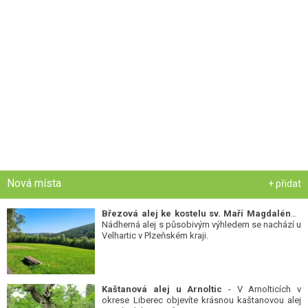
Nová místa
+ přidat
Březová alej ke kostelu sv. Maří Magdalény
-
Nádherná alej s působivým výhledem se nachází u
Velhartic v Plzeňském kraji.
Kaštanová alej u Arnoltic
- V Arnolticích v
okrese Liberec objevíte krásnou kaštanovou alej