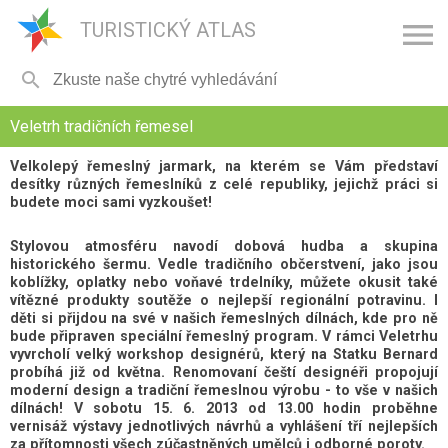

TURISTICKÝ ATLAS

Veletrh tradičních řemesel
Velkolepý řemeslný jarmark, na kterém se Vám představí
desítky různých řemeslníků z celé republiky, jejichž práci si
budete moci sami vyzkoušet!
Stylovou atmosféru navodí dobová hudba a skupina
historického šermu. Vedle tradičního občerstvení, jako jsou
koblížky, oplatky nebo voňavé trdelníky, můžete okusit také
vítězné produkty soutěže o nejlepší regionální potravinu. I
děti si přijdou na své v našich řemeslných dílnách, kde pro ně
bude připraven speciální řemeslný program. V rámci Veletrhu
vyvrcholí velký workshop designérů, který na Statku Bernard
probíhá již od května. Renomovaní čeští designéři propojují
moderní design a tradiční řemeslnou výrobu - to vše v našich
dílnách! V sobotu 15. 6. 2013 od 13.00 hodin proběhne
vernisáž výstavy jednotlivých návrhů a vyhlášení tří nejlepších
za přítomnosti všech zúčastněných umělců i odborné poroty.