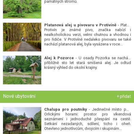
památných stromů.
Platanová alej u pivovaru v Protivíně
- Platan
Protivín je známé pivo, značka nabízí i
nealkoholickou verzi, velmi chutnou a vhodnou i
pro řidiče. V Protivíně nedaleko pivovaru se také
nachází platanová alej, byla vysázena v roce...
Alej k Pozorce
- U osady Pozorka se nachází
přibližně sto let stará smíšená alej. Je odtud
krásný výhled do okolní krajiny.
Nové ubytování
+ přidat
Chalupa pro poutníky
- Jedinečné místo pod
Orlickými horami: prostor pro víkendová
seznámení i jednoduché přespání na cestě.
Setkání nezadaných, sdílení, ticho i oheň.
Otevřeno jednotlivcům, dvojicím i skupinám...