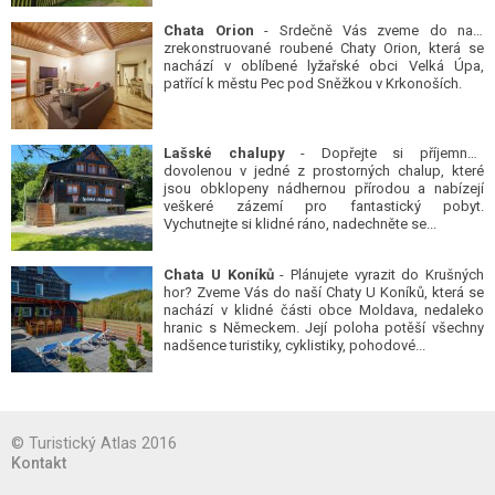
Chata Orion
- Srdečně Vás zveme do naší
zrekonstruované roubené Chaty Orion, která se
nachází v oblíbené lyžařské obci Velká Úpa,
patřící k městu Pec pod Sněžkou v Krkonoších.
Lašské chalupy
- Dopřejte si příjemnou
dovolenou v jedné z prostorných chalup, které
jsou obklopeny nádhernou přírodou a nabízejí
veškeré zázemí pro fantastický pobyt.
Vychutnejte si klidné ráno, nadechněte se...
Chata U Koníků
- Plánujete vyrazit do Krušných
hor? Zveme Vás do naší Chaty U Koníků, která se
nachází v klidné části obce Moldava, nedaleko
hranic s Německem. Její poloha potěší všechny
nadšence turistiky, cyklistiky, pohodové...
© Turistický Atlas 2016
Kontakt