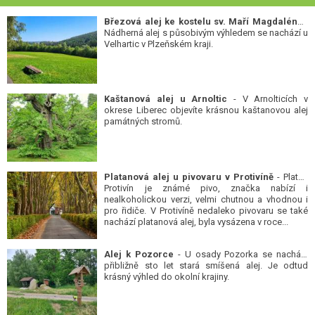
Březová alej ke kostelu sv. Maří Magdalény
-
Nádherná alej s působivým výhledem se nachází u
Velhartic v Plzeňském kraji.
Kaštanová alej u Arnoltic
- V Arnolticích v
okrese Liberec objevíte krásnou kaštanovou alej
památných stromů.
Platanová alej u pivovaru v Protivíně
- Platan
Protivín je známé pivo, značka nabízí i
nealkoholickou verzi, velmi chutnou a vhodnou i
pro řidiče. V Protivíně nedaleko pivovaru se také
nachází platanová alej, byla vysázena v roce...
Alej k Pozorce
- U osady Pozorka se nachází
přibližně sto let stará smíšená alej. Je odtud
krásný výhled do okolní krajiny.