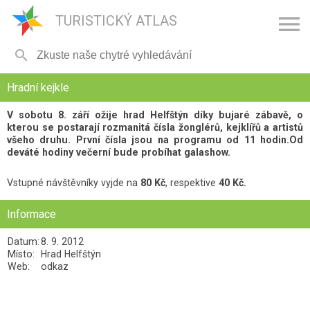

TURISTICKÝ ATLAS

Hradní kejkle
V sobotu 8. září ožije hrad Helfštýn díky bujaré zábavě, o
kterou se postarají rozmanitá čísla žonglérů, kejklířů a artistů
všeho druhu. První čísla jsou na programu od 11 hodin.Od
deváté hodiny večerní bude probíhat galashow.
Vstupné návštěvníky vyjde na
80 Kč
, respektive
40 Kč.
Informace
Datum:
8. 9. 2012
Místo:
Hrad Helfštýn
Web:
odkaz