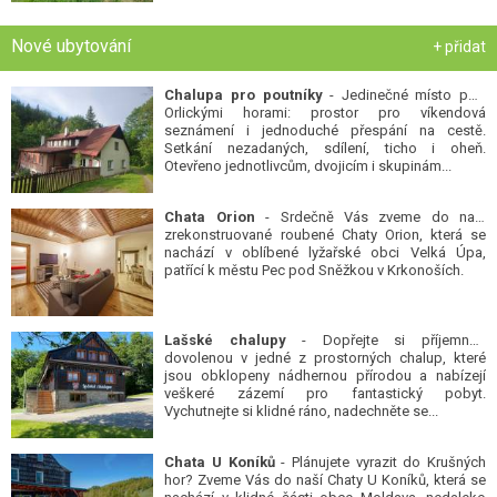
Nové ubytování
+ přidat
Chalupa pro poutníky
- Jedinečné místo pod
Orlickými horami: prostor pro víkendová
seznámení i jednoduché přespání na cestě.
Setkání nezadaných, sdílení, ticho i oheň.
Otevřeno jednotlivcům, dvojicím i skupinám...
Chata Orion
- Srdečně Vás zveme do naší
zrekonstruované roubené Chaty Orion, která se
nachází v oblíbené lyžařské obci Velká Úpa,
patřící k městu Pec pod Sněžkou v Krkonoších.
Lašské chalupy
- Dopřejte si příjemnou
dovolenou v jedné z prostorných chalup, které
jsou obklopeny nádhernou přírodou a nabízejí
veškeré zázemí pro fantastický pobyt.
Vychutnejte si klidné ráno, nadechněte se...
Chata U Koníků
- Plánujete vyrazit do Krušných
hor? Zveme Vás do naší Chaty U Koníků, která se