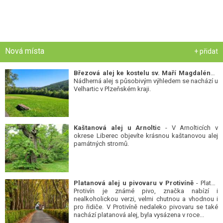
Nová místa
+ přidat
Březová alej ke kostelu sv. Maří Magdalény
-
Nádherná alej s působivým výhledem se nachází u
Velhartic v Plzeňském kraji.
Kaštanová alej u Arnoltic
- V Arnolticích v
okrese Liberec objevíte krásnou kaštanovou alej
památných stromů.
Platanová alej u pivovaru v Protivíně
- Platan
Protivín je známé pivo, značka nabízí i
nealkoholickou verzi, velmi chutnou a vhodnou i
pro řidiče. V Protivíně nedaleko pivovaru se také
nachází platanová alej, byla vysázena v roce...