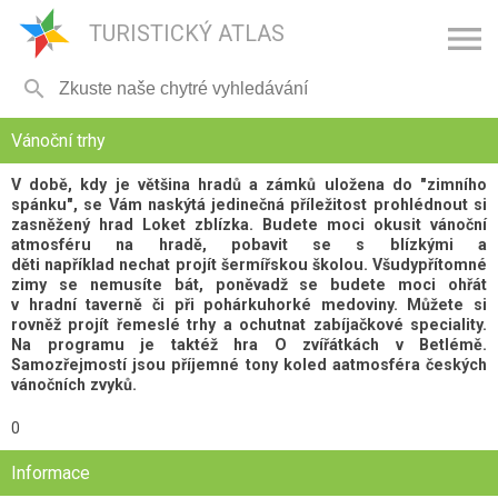

TURISTICKÝ ATLAS

Vánoční trhy
V době, kdy je většina hradů a zámků uložena do "zimního
spánku", se Vám naskýtá jedinečná příležitost prohlédnout si
zasněžený hrad Loket zblízka. Budete moci okusit vánoční
atmosféru na hradě, pobavit se s blízkými a
děti například nechat projít šermířskou školou. Všudypřítomné
zimy se nemusíte bát, poněvadž se budete moci ohřát
v hradní taverně či při pohárkuhorké medoviny. Můžete si
rovněž projít řemeslé trhy a ochutnat zabíjačkové speciality.
Na programu je taktéž hra O zvířátkách v Betlémě.
Samozřejmostí jsou příjemné tony koled aatmosféra českých
vánočních zvyků.
0
Informace