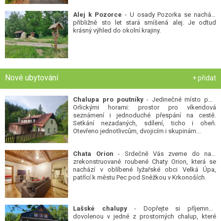
Alej k Pozorce
- U osady Pozorka se nachází
přibližně sto let stará smíšená alej. Je odtud
krásný výhled do okolní krajiny.
Nové ubytování
+ přidat
Chalupa pro poutníky
- Jedinečné místo pod
Orlickými horami: prostor pro víkendová
seznámení i jednoduché přespání na cestě.
Setkání nezadaných, sdílení, ticho i oheň.
Otevřeno jednotlivcům, dvojicím i skupinám...
Chata Orion
- Srdečně Vás zveme do naší
zrekonstruované roubené Chaty Orion, která se
nachází v oblíbené lyžařské obci Velká Úpa,
patřící k městu Pec pod Sněžkou v Krkonoších.
Lašské chalupy
- Dopřejte si příjemnou
dovolenou v jedné z prostorných chalup, které