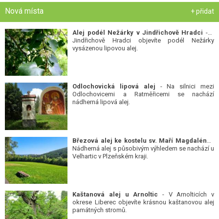
Nová místa
+ přidat
Alej podél Nežárky v Jindřichově Hradci
- V
Jindřichově Hradci objevíte podél Nežárky
vysázenou lipovou alej.
Odlochovická lipová alej
- Na silnici mezi
Odlochovicemi a Ratměřicemi se nachází
nádherná lipová alej.
Březová alej ke kostelu sv. Maří Magdalény
-
Nádherná alej s působivým výhledem se nachází u
Velhartic v Plzeňském kraji.
Kaštanová alej u Arnoltic
- V Arnolticích v
okrese Liberec objevíte krásnou kaštanovou alej
památných stromů.