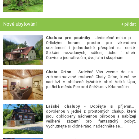
Nové ubytování
+ přidat
Chalupa pro poutníky
- Jedinečné místo pod
Orlickými horami: prostor pro víkendová
seznámení i jednoduché přespání na cestě.
Setkání nezadaných, sdílení, ticho i oheň.
Otevřeno jednotlivcům, dvojicím i skupinám...
Chata Orion
- Srdečně Vás zveme do naší
zrekonstruované roubené Chaty Orion, která se
nachází v oblíbené lyžařské obci Velká Úpa,
patřící k městu Pec pod Sněžkou v Krkonoších.
Lašské chalupy
- Dopřejte si příjemnou
dovolenou v jedné z prostorných chalup, které
jsou obklopeny nádhernou přírodou a nabízejí
veškeré zázemí pro fantastický pobyt.
Vychutnejte si klidné ráno, nadechněte se...