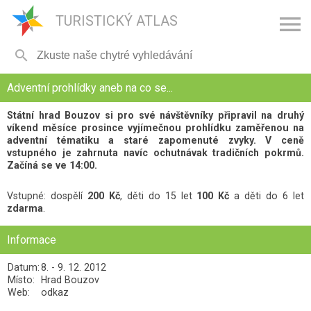

TURISTICKÝ ATLAS

Adventní prohlídky aneb na co se...
Státní hrad Bouzov si pro své návštěvníky připravil na druhý
víkend měsíce prosince vyjímečnou prohlídku zaměřenou na
adventní tématiku a staré zapomenuté zvyky. V ceně
vstupného je zahrnuta navíc ochutnávak tradičních pokrmů.
Začíná se ve 14:00.
Vstupné: dospělí
200 Kč
, děti do 15 let
100 Kč
a děti do 6 let
zdarma
.
Informace
Datum:
8. - 9. 12. 2012
Místo:
Hrad Bouzov
Web:
odkaz