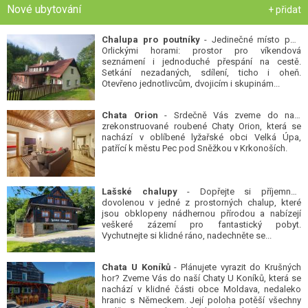
Nové ubytování
+ přidat
Chalupa pro poutníky
- Jedinečné místo pod
Orlickými horami: prostor pro víkendová
seznámení i jednoduché přespání na cestě.
Setkání nezadaných, sdílení, ticho i oheň.
Otevřeno jednotlivcům, dvojicím i skupinám...
Chata Orion
- Srdečně Vás zveme do naší
zrekonstruované roubené Chaty Orion, která se
nachází v oblíbené lyžařské obci Velká Úpa,
patřící k městu Pec pod Sněžkou v Krkonoších.
Lašské chalupy
- Dopřejte si příjemnou
dovolenou v jedné z prostorných chalup, které
jsou obklopeny nádhernou přírodou a nabízejí
veškeré zázemí pro fantastický pobyt.
Vychutnejte si klidné ráno, nadechněte se...
Chata U Koníků
- Plánujete vyrazit do Krušných
hor? Zveme Vás do naší Chaty U Koníků, která se
nachází v klidné části obce Moldava, nedaleko
hranic s Německem. Její poloha potěší všechny