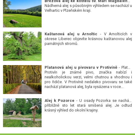
Březová alej ke kostelu sv. Maří Magdalény
-
Nádherná alej s působivým výhledem se nachází u
Velhartic v Plzeňském kraji.
Kaštanová alej u Arnoltic
- V Arnolticích v
okrese Liberec objevíte krásnou kaštanovou alej
památných stromů.
Platanová alej u pivovaru v Protivíně
- Platan
Protivín je známé pivo, značka nabízí i
nealkoholickou verzi, velmi chutnou a vhodnou i
pro řidiče. V Protivíně nedaleko pivovaru se také
nachází platanová alej, byla vysázena v roce...
Alej k Pozorce
- U osady Pozorka se nachází
přibližně sto let stará smíšená alej. Je odtud
krásný výhled do okolní krajiny.