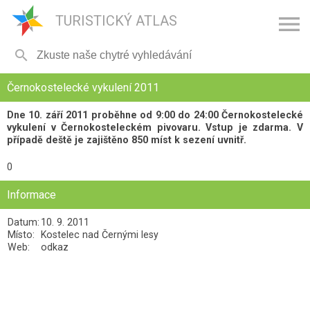

TURISTICKÝ ATLAS

Černokostelecké vykulení 2011
Dne 10. září 2011 proběhne od 9:00 do 24:00 Černokostelecké
vykulení v Černokosteleckém pivovaru. Vstup je zdarma. V
případě deště je zajištěno 850 míst k sezení uvnitř.
0
Informace
Datum:
10. 9. 2011
Místo:
Kostelec nad Černými lesy
Web:
odkaz