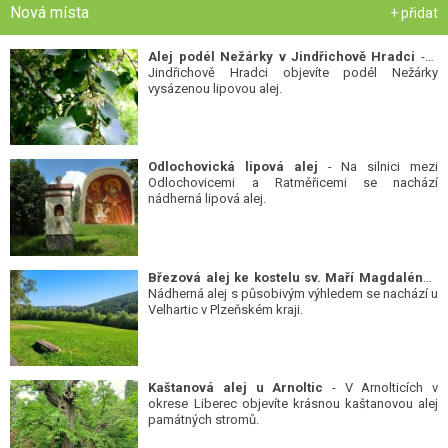
Nová místa
+ přidat
Alej podél Nežárky v Jindřichově Hradci
- V
Jindřichově Hradci objevíte podél Nežárky
vysázenou lipovou alej.
Odlochovická lipová alej
- Na silnici mezi
Odlochovicemi a Ratměřicemi se nachází
nádherná lipová alej.
Březová alej ke kostelu sv. Maří Magdalény
-
Nádherná alej s působivým výhledem se nachází u
Velhartic v Plzeňském kraji.
Kaštanová alej u Arnoltic
- V Arnolticích v
okrese Liberec objevíte krásnou kaštanovou alej
památných stromů.