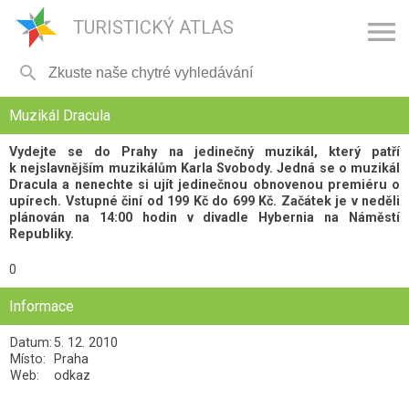

TURISTICKÝ ATLAS

Muzikál Dracula
Vydejte se do Prahy na jedinečný muzikál, který patří
k nejslavnějším muzikálům Karla Svobody. Jedná se o muzikál
Dracula a nenechte si ujít jedinečnou obnovenou premiéru o
upírech. Vstupné činí od 199 Kč do 699 Kč. Začátek je v neděli
plánován na 14:00 hodin v divadle Hybernia na Náměstí
Republiky.
0
Informace
Datum:
5. 12. 2010
Místo:
Praha
Web:
odkaz