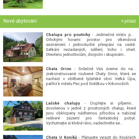
Nové ubytování
+ přidat
Chalupa pro poutníky
- Jedinečné místo pod
Orlickými horami: prostor pro víkendová
seznámení i jednoduché přespání na cestě.
Setkání nezadaných, sdílení, ticho i oheň.
Otevřeno jednotlivcům, dvojicím i skupinám...
Chata Orion
- Srdečně Vás zveme do naší
zrekonstruované roubené Chaty Orion, která se
nachází v oblíbené lyžařské obci Velká Úpa,
patřící k městu Pec pod Sněžkou v Krkonoších.
Lašské chalupy
- Dopřejte si příjemnou
dovolenou v jedné z prostorných chalup, které
jsou obklopeny nádhernou přírodou a nabízejí
veškeré zázemí pro fantastický pobyt.
Vychutnejte si klidné ráno, nadechněte se...
Chata U Koníků
- Plánujete vyrazit do Krušných