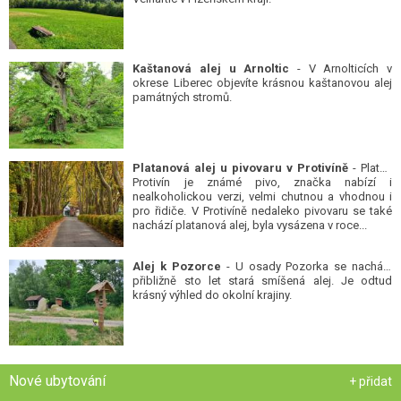
Kaštanová alej u Arnoltic
- V Arnolticích v
okrese Liberec objevíte krásnou kaštanovou alej
památných stromů.
Platanová alej u pivovaru v Protivíně
- Platan
Protivín je známé pivo, značka nabízí i
nealkoholickou verzi, velmi chutnou a vhodnou i
pro řidiče. V Protivíně nedaleko pivovaru se také
nachází platanová alej, byla vysázena v roce...
Alej k Pozorce
- U osady Pozorka se nachází
přibližně sto let stará smíšená alej. Je odtud
krásný výhled do okolní krajiny.
Nové ubytování
+ přidat