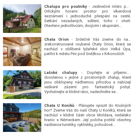
Chalupa pro poutníky
- Jedinečné místo pod
Orlickými horami: prostor pro víkendová
seznámení i jednoduché přespání na cestě.
Setkání nezadaných, sdílení, ticho i oheň.
Otevřeno jednotlivcům, dvojicím i skupinám...
Chata Orion
- Srdečně Vás zveme do naší
zrekonstruované roubené Chaty Orion, která se
nachází v oblíbené lyžařské obci Velká Úpa,
patřící k městu Pec pod Sněžkou v Krkonoších.
Lašské chalupy
- Dopřejte si příjemnou
dovolenou v jedné z prostorných chalup, které
jsou obklopeny nádhernou přírodou a nabízejí
veškeré zázemí pro fantastický pobyt.
Vychutnejte si klidné ráno, nadechněte se...
Chata U Koníků
- Plánujete vyrazit do Krušných
hor? Zveme Vás do naší Chaty U Koníků, která se
nachází v klidné části obce Moldava, nedaleko
hranic s Německem. Její poloha potěší všechny
nadšence turistiky, cyklistiky, pohodové...