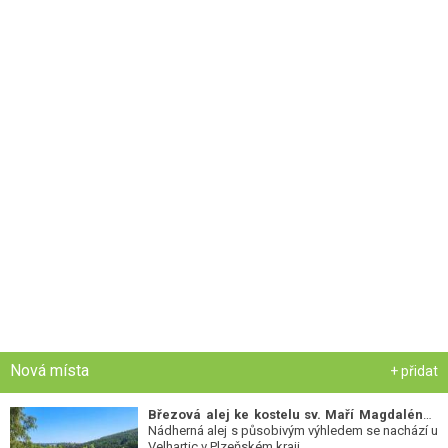
Nová místa
+ přidat
Březová alej ke kostelu sv. Maří Magdalény
-
Nádherná alej s působivým výhledem se nachází u
Velhartic v Plzeňském kraji.