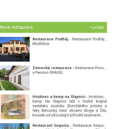
Nové restaurace
+ přidat
Restaurace Podháj
- Restaurace Podháj -
Modřišice
Zámecká restaurace
- Restaurace Pivovar
a Penzion GRASEL
Hostinec a kemp na Slapnici
- Hostinec a
kemp Na Slapnici leží v hezké krajině
nedaleko soutoku Zbirožského potoka a
řeky Berounky mezi obcemi Skryje a Čilá,
kousek od okouzlující přírodní rezervace...
Restaurant Sequoia
- Restaurace Sequoia