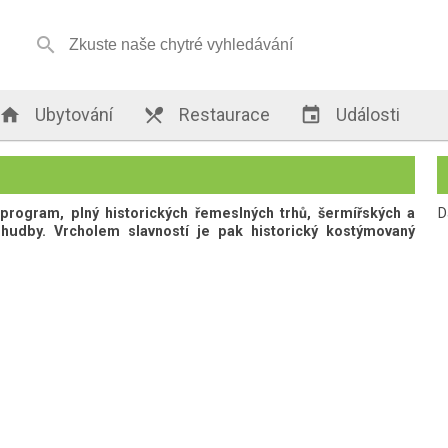


Ubytování

Restaurace

Události
program, plný historických řemeslných trhů, šermířských a
D
é hudby. Vrcholem slavností je pak historický kostýmovaný