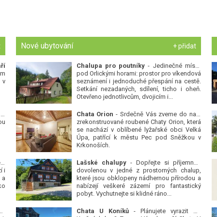
Nové ubytování
t
+ přidat
ří
Chalupa pro poutníky
- Jedinečné místo
ým
pod Orlickými horami: prostor pro víkendová
 v
seznámení i jednoduché přespání na cestě.
Setkání nezadaných, sdílení, ticho i oheň.
Otevřeno jednotlivcům, dvojicím i...
 v
Chata Orion
- Srdečně Vás zveme do naší
ou
zrekonstruované roubené Chaty Orion, která
se nachází v oblíbené lyžařské obci Velká
Úpa, patřící k městu Pec pod Sněžkou v
Krkonoších.
Platanová alej u pivovaru v Protivíně
-
Lašské chalupy
- Dopřejte si příjemnou
 i
dovolenou v jedné z prostorných chalup,
 a
které jsou obklopeny nádhernou přírodou a
ko
nabízejí veškeré zázemí pro fantastický
pobyt. Vychutnejte si klidné ráno...
se
Chata U Koníků
- Plánujete vyrazit do