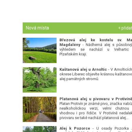
Nová místa
+ přida
Březová alej ke kostelu sv. Ma
Magdalény
- Nádherná alej s působiv
výhledem se nachází u Velhartic
Plzeňském kraji.
Kaštanová alej u Arnoltic
- V Arnolticích
okrese Liberec objevíte krásnou kaštanov
alej památných stromů.
Platan Protivín je známé pivo, značka nabízí
nealkoholickou verzi, velmi chutnou
vhodnou i pro řidiče. V Protivíně nedale
pivovaru se také nachází platanová alej...
Alej k Pozorce
- U osady Pozorka 