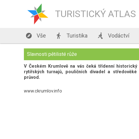
TURISTICKÝ ATLAS

Vše

Turistika

Vodáctví
Slavnosti pětilisté růže
V Českém Krumlově na vás čeká třídenní historický 
rytířských turnajů, pouličních divadel a středověk
průvod.
www.ckrumlov.info