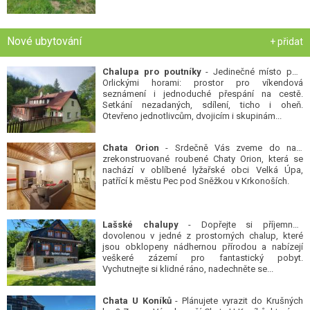
Nové ubytování
+ přidat
Chalupa pro poutníky
- Jedinečné místo pod
Orlickými horami: prostor pro víkendová
seznámení i jednoduché přespání na cestě.
Setkání nezadaných, sdílení, ticho i oheň.
Otevřeno jednotlivcům, dvojicím i skupinám...
Chata Orion
- Srdečně Vás zveme do naší
zrekonstruované roubené Chaty Orion, která se
nachází v oblíbené lyžařské obci Velká Úpa,
patřící k městu Pec pod Sněžkou v Krkonoších.
Lašské chalupy
- Dopřejte si příjemnou
dovolenou v jedné z prostorných chalup, které
jsou obklopeny nádhernou přírodou a nabízejí
veškeré zázemí pro fantastický pobyt.
Vychutnejte si klidné ráno, nadechněte se...
Chata U Koníků
- Plánujete vyrazit do Krušných