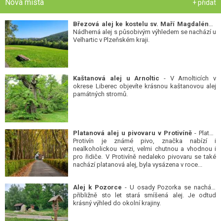
Nová místa
+ přidat
Březová alej ke kostelu sv. Maří Magdalény
-
Nádherná alej s působivým výhledem se nachází u
Velhartic v Plzeňském kraji.
Kaštanová alej u Arnoltic
- V Arnolticích v
okrese Liberec objevíte krásnou kaštanovou alej
památných stromů.
Platanová alej u pivovaru v Protivíně
- Platan
Protivín je známé pivo, značka nabízí i
nealkoholickou verzi, velmi chutnou a vhodnou i
pro řidiče. V Protivíně nedaleko pivovaru se také
nachází platanová alej, byla vysázena v roce...
Alej k Pozorce
- U osady Pozorka se nachází
přibližně sto let stará smíšená alej. Je odtud
krásný výhled do okolní krajiny.