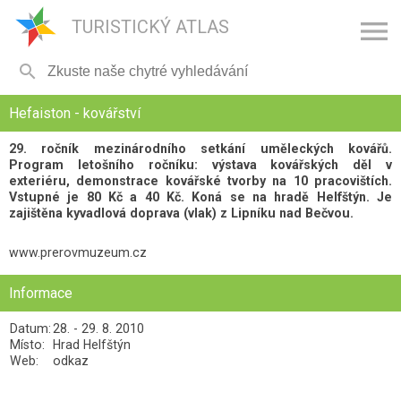

TURISTICKÝ ATLAS

Hefaiston - kovářství
29. ročník mezinárodního setkání uměleckých kovářů.
Program letošního ročníku: výstava kovářských děl v
exteriéru, demonstrace kovářské tvorby na 10 pracovištích.
Vstupné je 80 Kč a 40 Kč. Koná se na hradě Helfštýn. Je
zajištěna kyvadlová doprava (vlak) z Lipníku nad Bečvou.
www.prerovmuzeum.cz
Informace
Datum:
28. - 29. 8. 2010
Místo:
Hrad Helfštýn
Web:
odkaz