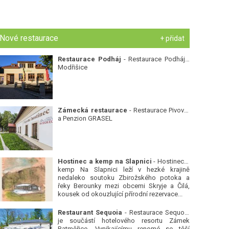
Nové restaurace
+ přidat
Restaurace Podháj
- Restaurace Podháj -
Modřišice
Zámecká restaurace
- Restaurace Pivovar
a Penzion GRASEL
Hostinec a kemp na Slapnici
- Hostinec a
kemp Na Slapnici leží v hezké krajině
nedaleko soutoku Zbirožského potoka a
řeky Berounky mezi obcemi Skryje a Čilá,
kousek od okouzlující přírodní rezervace...
Restaurant Sequoia
- Restaurace Sequoia
je součástí hotelového resortu Zámek
Ratměřice. Vynikajícímu renomé se těší