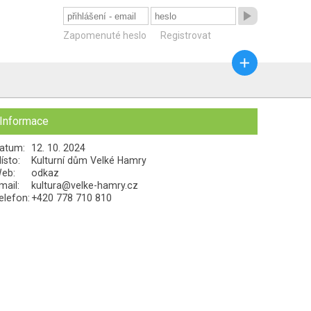

Zapomenuté heslo
Registrovat

Informace
atum:
12. 10. 2024
ísto:
Kulturní dům Velké Hamry
eb:
odkaz
mail:
kultura@velke-hamry.cz
elefon:
+420 778 710 810