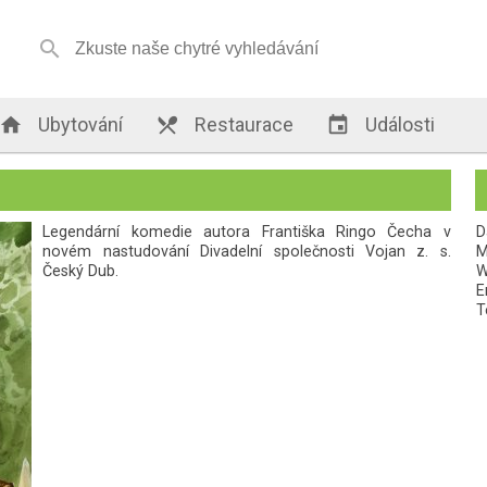


Ubytování

Restaurace

Události
Legendární komedie autora Františka Ringo Čecha v
D
novém nastudování Divadelní společnosti Vojan z. s.
M
Český Dub.
W
E
T