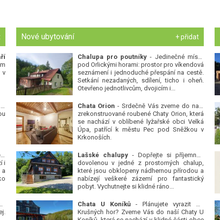
Nové ubytování
t
+ přidat
ří
Chalupa pro poutníky
- Jedinečné místo
ým
pod Orlickými horami: prostor pro víkendová
 v
seznámení i jednoduché přespání na cestě.
Setkání nezadaných, sdílení, ticho i oheň.
Otevřeno jednotlivcům, dvojicím i...
 v
Chata Orion
- Srdečně Vás zveme do naší
ou
zrekonstruované roubené Chaty Orion, která
se nachází v oblíbené lyžařské obci Velká
Úpa, patřící k městu Pec pod Sněžkou v
Krkonoších.
Platanová alej u pivovaru v Protivíně
-
Lašské chalupy
- Dopřejte si příjemnou
 i
dovolenou v jedné z prostorných chalup,
 a
které jsou obklopeny nádhernou přírodou a
ko
nabízejí veškeré zázemí pro fantastický
pobyt. Vychutnejte si klidné ráno...
se
Chata U Koníků
- Plánujete vyrazit do
j.
Krušných hor? Zveme Vás do naší Chaty U
Koníků, která se nachází v klidné části obce