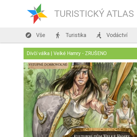
TURISTICKÝ ATLAS

Vše

Turistika

Vodáctví
Dívčí válka | Velké Hamry - ZRUŠENO