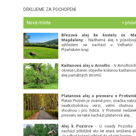
DĚKUJEME ZA POCHOPENÍ
Nová místa
+ přida
Březová alej ke kostelu sv. Ma
Magdalény
- Nádherná alej s působiv
výhledem se nachází u Velhartic
Plzeňském kraji.
Kaštanová alej u Arnoltic
- V Arnolticích
okrese Liberec objevíte krásnou kaštanov
alej památných stromů.
Platan Protivín je známé pivo, značka nabízí
nealkoholickou verzi, velmi chutnou
vhodnou i pro řidiče. V Protivíně nedale
pivovaru se také nachází platanová alej...
Alej k Pozorce
- U osady Pozorka 
nachází přibližně sto let stará smíšená ale
Je odtud krásný výhled do okolní krajiny.