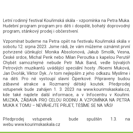
Letní rodinný festival Kouřimská skála - vzpomínka na Petra Muka.
Hudební program program pro děti i dospělé, bohatý doprovodný
program, stánkový prodej i občerstvení.
Vzpomínat budeme na Petra opět na festivalu Kouřimská skála v
sobotu 12. srpna 2023. Jsme rádi, že vám můžeme oznámit první
potvrzené účinkující: Monika Absolonová, Jakub Smolík, Vesna,
České srdce, Michal Penk nebo Milan Peroutka s kapelou Perutě!
Chybět samozřejmě nebude Petr Muk Band, vedle bývalých
Petrových muzikantů uvádějící speciální hosty /Noemi Muková,
Jan Dvořák, Viktor Dyk…/v tom nejlepším z jeho odkazu. Myslíme i
na děti. Pro ně vystoupí slavní Čiperkové. Připraveny budou
zábavné atrakce a Rozmarný dětský koutek. Předprodej
vstupenek bude zahájen 1. 3. 2023 na
www.kourimskaskala.cz
,
kde také najdete další informace, a v Infocentru v Kouřimi.
MUZIKA, ZÁBAVA PRO CELOU RODINU A VZPOMÍNKA NA PETRA
MUKA K TOMU – NEVÁHEJTE PŘIJET, TĚŠÍME SE NA VÁS!
Předprodej vstupenek bude spuštěn 1.3. na
webu
www.kourimskaskala.cz