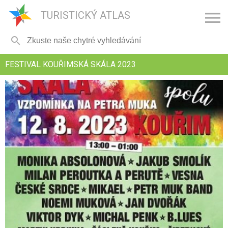

TURISTICKÝ ATLAS

FESTIVAL KOUŘIMSKÁ SKÁLA 2023