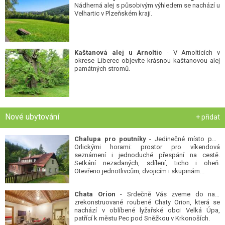
Nádherná alej s působivým výhledem se nachází u
Velhartic v Plzeňském kraji.
Kaštanová alej u Arnoltic
- V Arnolticích v
okrese Liberec objevíte krásnou kaštanovou alej
památných stromů.
Nové ubytování
+ přidat
Chalupa pro poutníky
- Jedinečné místo pod
Orlickými horami: prostor pro víkendová
seznámení i jednoduché přespání na cestě.
Setkání nezadaných, sdílení, ticho i oheň.
Otevřeno jednotlivcům, dvojicím i skupinám...
Chata Orion
- Srdečně Vás zveme do naší
zrekonstruované roubené Chaty Orion, která se
nachází v oblíbené lyžařské obci Velká Úpa,
patřící k městu Pec pod Sněžkou v Krkonoších.