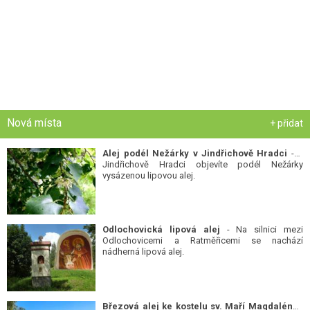
Nová místa
+ přidat
Alej podél Nežárky v Jindřichově Hradci
- V
Jindřichově Hradci objevíte podél Nežárky
vysázenou lipovou alej.
Odlochovická lipová alej
- Na silnici mezi
Odlochovicemi a Ratměřicemi se nachází
nádherná lipová alej.
Březová alej ke kostelu sv. Maří Magdalény
-