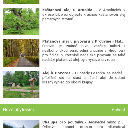
Kaštanová alej u Arnoltic
- V Arnolticích v
okrese Liberec objevíte krásnou kaštanovou alej
památných stromů.
Platanová alej u pivovaru v Protivíně
- Platan
Protivín je známé pivo, značka nabízí i
nealkoholickou verzi, velmi chutnou a vhodnou i
pro řidiče. V Protivíně nedaleko pivovaru se také
nachází platanová alej, byla vysázena v roce...
Alej k Pozorce
- U osady Pozorka se nachází
přibližně sto let stará smíšená alej. Je odtud
krásný výhled do okolní krajiny.
Nové ubytování
+ přidat
Chalupa pro poutníky
- Jedinečné místo pod
Orlickými horami: prostor pro víkendová