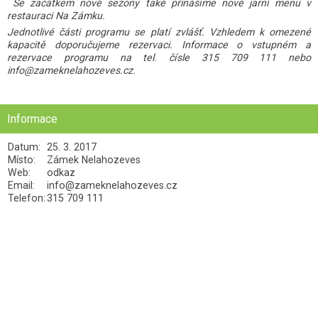
Se začátkem nové sezony také přinášíme nové jarní menu v
restauraci Na Zámku.
Jednotlivé části programu se platí zvlášť. Vzhledem k omezené
kapacitě doporučujeme rezervaci. Informace o vstupném a
rezervace programu na tel. čísle 315 709 111 nebo
info@zameknelahozeves.cz
.
Informace
Datum:
25. 3. 2017
Místo:
Zámek Nelahozeves
Web:
odkaz
Email:
info@zameknelahozeves.cz
Telefon:
315 709 111