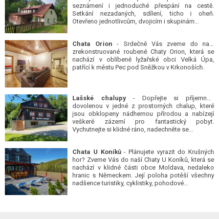
seznámení i jednoduché přespání na cestě.
Setkání nezadaných, sdílení, ticho i oheň.
Otevřeno jednotlivcům, dvojicím i skupinám...
Chata Orion
- Srdečně Vás zveme do naší
zrekonstruované roubené Chaty Orion, která se
nachází v oblíbené lyžařské obci Velká Úpa,
patřící k městu Pec pod Sněžkou v Krkonoších.
Lašské chalupy
- Dopřejte si příjemnou
dovolenou v jedné z prostorných chalup, které
jsou obklopeny nádhernou přírodou a nabízejí
veškeré zázemí pro fantastický pobyt.
Vychutnejte si klidné ráno, nadechněte se...
Chata U Koníků
- Plánujete vyrazit do Krušných
hor? Zveme Vás do naší Chaty U Koníků, která se
nachází v klidné části obce Moldava, nedaleko
hranic s Německem. Její poloha potěší všechny
nadšence turistiky, cyklistiky, pohodové...