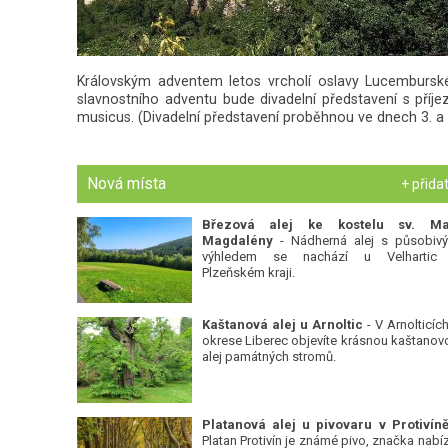
Královským adventem letos vrcholí oslavy Lucemburského
slavnostního adventu bude divadelní představení s př
musicus. (Divadelní představení proběhnou ve dnech 3. a 
Nová místa
+ přida
Březová alej ke kostelu sv. Ma
Magdalény
- Nádherná alej s působiv
výhledem se nachází u Velhartic
Plzeňském kraji.
Kaštanová alej u Arnoltic
- V Arnolticích
okrese Liberec objevíte krásnou kaštanov
alej památných stromů.
Platan Protivín je známé pivo, značka nabízí