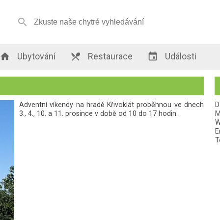


Ubytování

Restaurace

Události
Adventní víkendy na hradě Křivoklát proběhnou ve dnech
D
3., 4., 10. a 11. prosince v době od 10 do 17 hodin.
M
W
E
T