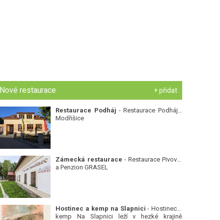
Nové restaurace
+ přidat
Restaurace Podháj
- Restaurace Podháj -
Modřišice
Zámecká restaurace
- Restaurace Pivovar
a Penzion GRASEL
Hostinec a kemp na Slapnici
- Hostinec a
kemp Na Slapnici leží v hezké krajině