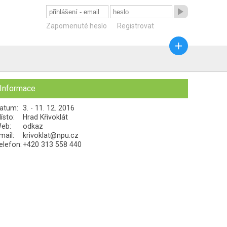

Zapomenuté heslo
Registrovat

Informace
atum:
3. - 11. 12. 2016
ísto:
Hrad Křivoklát
eb:
odkaz
mail:
krivoklat@npu.cz
elefon:
+420 313 558 440