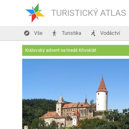
TURISTICKÝ ATLAS

Vše

Turistika

Vodáctví
Královský advent na hradě Křivoklát