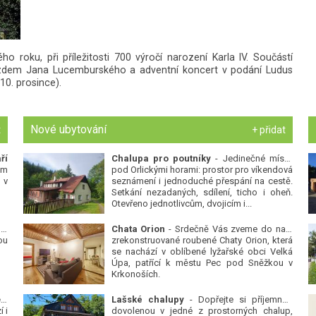
 roku, při příležitosti 700 výročí narození Karla IV. Součástí
íjezdem Jana Lucemburského a adventní koncert v podání Ludus
10. prosince).
Nové ubytování
t
+ přidat
ří
Chalupa pro poutníky
- Jedinečné místo
ým
pod Orlickými horami: prostor pro víkendová
 v
seznámení i jednoduché přespání na cestě.
Setkání nezadaných, sdílení, ticho i oheň.
Otevřeno jednotlivcům, dvojicím i...
 v
Chata Orion
- Srdečně Vás zveme do naší
ou
zrekonstruované roubené Chaty Orion, která
se nachází v oblíbené lyžařské obci Velká
Úpa, patřící k městu Pec pod Sněžkou v
Krkonoších.
Platanová alej u pivovaru v Protivíně
-
Lašské chalupy
- Dopřejte si příjemnou
 i
dovolenou v jedné z prostorných chalup,