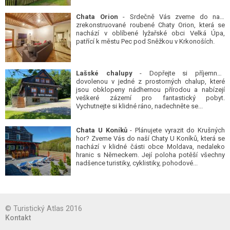
Chata Orion
- Srdečně Vás zveme do naší
zrekonstruované roubené Chaty Orion, která se
nachází v oblíbené lyžařské obci Velká Úpa,
patřící k městu Pec pod Sněžkou v Krkonoších.
Lašské chalupy
- Dopřejte si příjemnou
dovolenou v jedné z prostorných chalup, které
jsou obklopeny nádhernou přírodou a nabízejí
veškeré zázemí pro fantastický pobyt.
Vychutnejte si klidné ráno, nadechněte se...
Chata U Koníků
- Plánujete vyrazit do Krušných
hor? Zveme Vás do naší Chaty U Koníků, která se
nachází v klidné části obce Moldava, nedaleko
hranic s Německem. Její poloha potěší všechny
nadšence turistiky, cyklistiky, pohodové...
© Turistický Atlas 2016
Kontakt