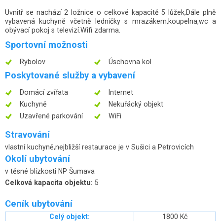
Uvnitř se nachází 2 ložnice o celkové kapacitě 5 lůžek,Dále plně
vybavená kuchyně včetně ledničky s mrazákem,koupelna,wc a
obývací pokoj s televizí.Wifi zdarma.
Sportovní možnosti
Rybolov
Úschovna kol
Poskytované služby a vybavení
Domácí zvířata
Internet
Kuchyně
Nekuřácký objekt
Uzavřené parkování
WiFi
Stravování
vlastní kuchyně,nejbližší restaurace je v Sušici a Petrovicích
Okolí ubytování
v těsné blízkosti NP Šumava
Celková kapacita objektu:
5
Ceník ubytování
Celý objekt:
1800 Kč