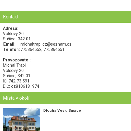
Kontakt
Adresa:
Volšovy 20
Sušice
342 01
Email:
michaltrapl.cz@seznam.cz
Telefon:
775864552, 775864551
Provozovatel:
Michal Trapl
Volšovy 20
Sušice, 342 01
IČ: 742 73 591
DIČ: cz8106181974
Místa v okolí
Dlouhá Ves u Sušice