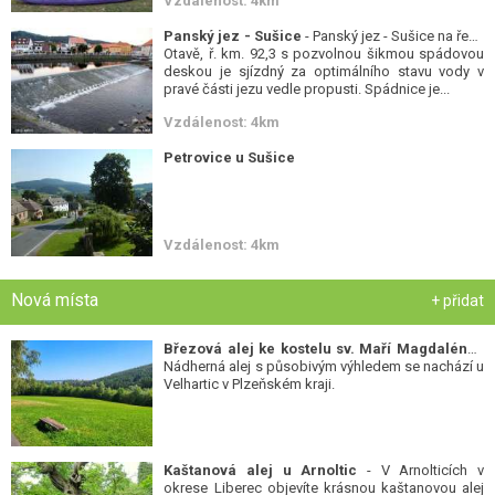
Vzdálenost: 4km
Panský jez - Sušice
- Panský jez - Sušice na řece
Otavě, ř. km. 92,3 s pozvolnou šikmou spádovou
deskou je sjízdný za optimálního stavu vody v
pravé části jezu vedle propusti. Spádnice je...
Vzdálenost: 4km
Petrovice u Sušice
Vzdálenost: 4km
Nová místa
+ přidat
Březová alej ke kostelu sv. Maří Magdalény
-
Nádherná alej s působivým výhledem se nachází u
Velhartic v Plzeňském kraji.
Kaštanová alej u Arnoltic
- V Arnolticích v
okrese Liberec objevíte krásnou kaštanovou alej