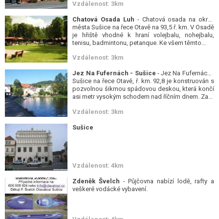
Vzdálenost: 3km
Chatová Osada Luh
- Chatová osada na okraji
města Sušice na řece Otavě na 93,5 ř. km. V Osadě
je hřiště vhodné k hraní volejbalu, nohejbalu,
tenisu, badmintonu, petanque. Ke všem těmto...
Vzdálenost: 3km
Jez Na Fufernách - Sušice
- Jez Na Fufernách -
Sušice na řece Otavě, ř. km. 92,8 je konstruován s
pozvolnou šikmou spádovou deskou, která končí
asi metr vysokým schodem nad říčním dnem. Za...
Vzdálenost: 3km
Sušice
Vzdálenost: 4km
Zdeněk Švelch
- Půjčovna nabízí lodě, rafty a
veškeré vodácké vybavení.