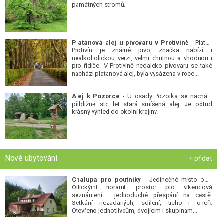
památných stromů.
Platanová alej u pivovaru v Protivíně
- Platan
Protivín je známé pivo, značka nabízí i
nealkoholickou verzi, velmi chutnou a vhodnou i
pro řidiče. V Protivíně nedaleko pivovaru se také
nachází platanová alej, byla vysázena v roce...
Alej k Pozorce
- U osady Pozorka se nachází
přibližně sto let stará smíšená alej. Je odtud
krásný výhled do okolní krajiny.
Nové ubytování
+ přidat
Chalupa pro poutníky
- Jedinečné místo pod
Orlickými horami: prostor pro víkendová
seznámení i jednoduché přespání na cestě.
Setkání nezadaných, sdílení, ticho i oheň.
Otevřeno jednotlivcům, dvojicím i skupinám...