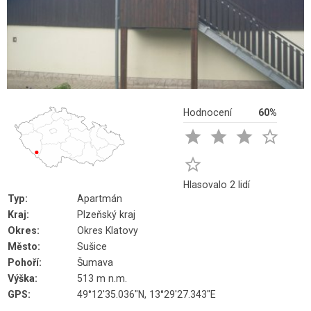
Hodnocení
60%





Hlasovalo 2 lidí
Typ:
Apartmán
Kraj:
Plzeňský kraj
Okres:
Okres Klatovy
Město:
Sušice
Pohoří:
Šumava
Výška:
513 m n.m.
GPS:
49°12'35.036"N, 13°29'27.343"E