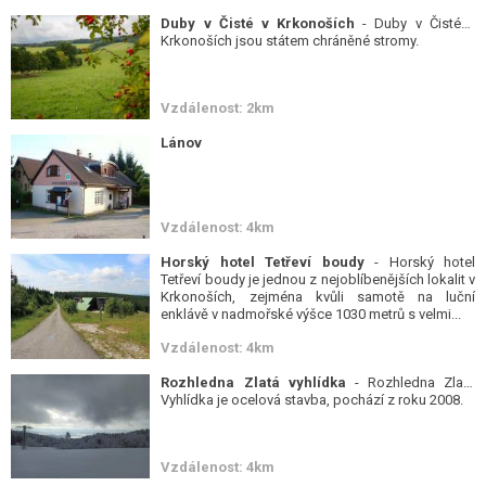
Duby v Čisté v Krkonoších
- Duby v Čisté v
Krkonoších jsou státem chráněné stromy.
Vzdálenost: 2km
Lánov
Vzdálenost: 4km
Horský hotel Tetřeví boudy
- Horský hotel
Tetřeví boudy je jednou z nejoblíbenějších lokalit v
Krkonoších, zejména kvůli samotě na luční
enklávě v nadmořské výšce 1030 metrů s velmi...
Vzdálenost: 4km
Rozhledna Zlatá vyhlídka
- Rozhledna Zlatá
Vyhlídka je ocelová stavba, pochází z roku 2008.
Vzdálenost: 4km