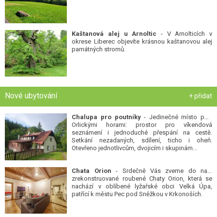
Kaštanová alej u Arnoltic
- V Arnolticích v
okrese Liberec objevíte krásnou kaštanovou alej
památných stromů.
Nové ubytování
+ přidat
Chalupa pro poutníky
- Jedinečné místo pod
Orlickými horami: prostor pro víkendová
seznámení i jednoduché přespání na cestě.
Setkání nezadaných, sdílení, ticho i oheň.
Otevřeno jednotlivcům, dvojicím i skupinám...
Chata Orion
- Srdečně Vás zveme do naší
zrekonstruované roubené Chaty Orion, která se
nachází v oblíbené lyžařské obci Velká Úpa,
patřící k městu Pec pod Sněžkou v Krkonoších.