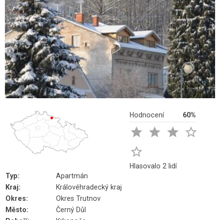
Hodnocení
60%





Hlasovalo 2 lidí
Typ:
Apartmán
Kraj:
Královéhradecký kraj
Okres:
Okres Trutnov
Město:
Černý Důl