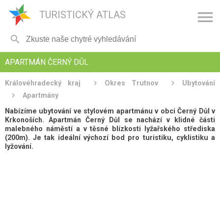

TURISTICKÝ ATLAS

APARTMÁN ČERNÝ DŮL
Královéhradecký kraj
Okres Trutnov
Ubytování
Apartmány
Nabízíme ubytování ve stylovém apartmánu v obci Černý Důl v
Krkonoších. Apartmán Černý Důl se nachází v klidné části
malebného náměstí a v těsné blízkosti lyžařského střediska
(200m). Je tak ideální výchozí bod pro turistiku, cyklistiku a
lyžování.