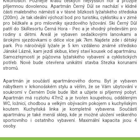
Krkonoších. Poznejte krásu českých nejvyšších hor a prožijte
příjemnou dovolenou. Apartmán Černý Důl se nachází v klidné
části malebného náměstí a v těsné blízkosti lyžařského střediska
(200m). Je tak ideální výchozí bod pro turistiku, cyklistiku a v zimě
pro běžkaře a pro milovníky sjezdového lyžování. Ski Černý Důl
patří do SkiResortu Černá Hora - Pec a je vhodný především pro
rodiny s dětmi. Areál je vybaven sedačkovými lanovkami a
širokými sjezdovkami o délce více jak 7km. Najdete zde i dětský
park. Pro náročnější lyžaře je 5 km vzdáleno známé středisko
Jánské Lázně, kam jezdí skibus, který staví kousek od apartmánu.
Samozřejmostí je půjčovna lyžařského vybavení a cyklistických
potřeb. Nově bude otevřena unikátní stavba
Stezka korunami
stromů
.
Apartmán je součástí apartmánového domu. Byt je vybaven
nábytkem v krkonošském stylu a věřím, že se Vám ubytování v
soukromí v Černém Dole bude líbit a užijete si příjemný pobyt.
Apartmán má rozlohu 47m2 a je tvořen koupelnou, odděleným
WC, ložnicí, chodbou a velkým obývacím pokojem s kuchyňským
koutem. Kuchyňská linka je kompletně vybavena. Součástí
apartmánu je také menší sklep, kde je možné uložení veškerého
sportovního i ostatního vybavení. Maximální kapacita jsou 4
osoby.