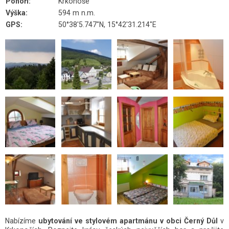
Pohoří:
Krkonoše
Výška:
594 m n.m.
GPS:
50°38'5.747"N, 15°42'31.214"E
Nabízíme
ubytování ve stylovém apartmánu v obci Černý Důl
v