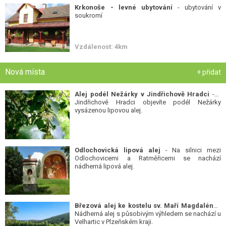
Krkonoše - levné ubytování
- ubytování v
soukromí
Vzdálenost: 4km
Nová místa
+ přidat
Alej podél Nežárky v Jindřichově Hradci
- V
Jindřichově Hradci objevíte podél Nežárky
vysázenou lipovou alej.
Odlochovická lipová alej
- Na silnici mezi
Odlochovicemi a Ratměřicemi se nachází
nádherná lipová alej.
Březová alej ke kostelu sv. Maří Magdalény
-
Nádherná alej s působivým výhledem se nachází u
Velhartic v Plzeňském kraji.