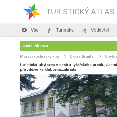
TURISTICKÝ ATLAS

Vše

Turistika

Vodáctví
chata Jitřenka
Moravskoslezský kraj
Okres Bruntál
Ubytov
turistická ubytovna v centru lyžařského areálu,vlastn
přírodě,velká klubovna,zahrada