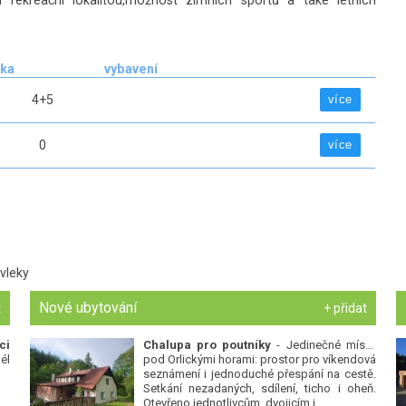
ekreační lokalitou,možnost zimních sportů a také letních
žka
vybavení
4+5
více
0
více
vleky
Nové ubytování
t
+ přidat
ci
Chalupa pro poutníky
- Jedinečné místo
él
pod Orlickými horami: prostor pro víkendová
seznámení i jednoduché přespání na cestě.
Setkání nezadaných, sdílení, ticho i oheň.
Otevřeno jednotlivcům, dvojicím i...