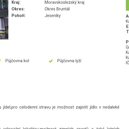
Kraj:
Moravskoslezský kraj
Okres:
Okres Bruntál
Pohoří:
Jeseníky
A
K
E
T
P
G
K
K
Půjčovna kol
Půjčovna lyží
I
del,pro celodenní stravu je možnost zajistit jídlo v nedaleké