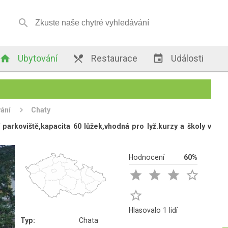


Ubytování

Restaurace

Události
ání
Chaty
í parkoviště,kapacita 60 lůžek,vhodná pro lyž.kurzy a školy v
Hodnocení
60%





Hlasovalo 1 lidí
Typ:
Chata