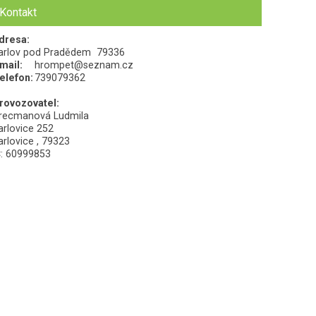
Kontakt
dresa:
arlov pod Pradědem 79336
mail:
hrompet@seznam.cz
elefon:
739079362
rovozovatel:
recmanová Ludmila
arlovice 252
arlovice , 79323
Č: 60999853