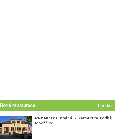
Nové restaurace
+ přidat
Restaurace Podháj
- Restaurace Podháj -
Modřišice