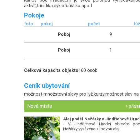
Karlov pod Pradědem je svou polohou vyhledávanou r
aktivit,turistika,cykloturistika apod.
Pokoje
foto
pokoj
počet
lů
Pokoj
9
Pokoj
1
Celková kapacita objektu:
60 osob
Ceník ubytování
možnost množstevní slevy pro lyž.kurzy,možnost slev na 
Nová místa
+ přida
Alej podél Nežárky v Jindřichově Hrad
- V Jindřichově Hradci objevíte pod
Nežárky vysázenou lipovou alej.