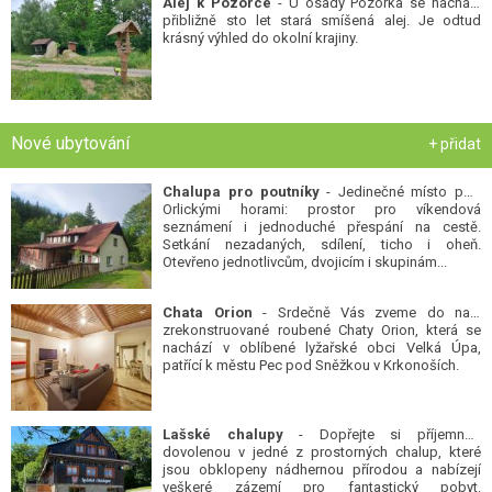
Alej k Pozorce
- U osady Pozorka se nachází
přibližně sto let stará smíšená alej. Je odtud
krásný výhled do okolní krajiny.
Nové ubytování
+ přidat
Chalupa pro poutníky
- Jedinečné místo pod
Orlickými horami: prostor pro víkendová
seznámení i jednoduché přespání na cestě.
Setkání nezadaných, sdílení, ticho i oheň.
Otevřeno jednotlivcům, dvojicím i skupinám...
Chata Orion
- Srdečně Vás zveme do naší
zrekonstruované roubené Chaty Orion, která se
nachází v oblíbené lyžařské obci Velká Úpa,
patřící k městu Pec pod Sněžkou v Krkonoších.
Lašské chalupy
- Dopřejte si příjemnou
dovolenou v jedné z prostorných chalup, které
jsou obklopeny nádhernou přírodou a nabízejí
veškeré zázemí pro fantastický pobyt.