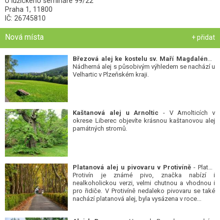
U lužického semináře 99/22
Praha 1, 11800
IČ: 26745810
Nová místa
+ přidat
Březová alej ke kostelu sv. Maří Magdalény
-
Nádherná alej s působivým výhledem se nachází u
Velhartic v Plzeňském kraji.
Kaštanová alej u Arnoltic
- V Arnolticích v
okrese Liberec objevíte krásnou kaštanovou alej
památných stromů.
Platanová alej u pivovaru v Protivíně
- Platan
Protivín je známé pivo, značka nabízí i
nealkoholickou verzi, velmi chutnou a vhodnou i
pro řidiče. V Protivíně nedaleko pivovaru se také
nachází platanová alej, byla vysázena v roce...