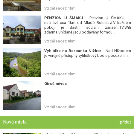
Vzdálenost: 1km
PENZION U ŠMAKU
- Penzion U ŠMAKU se
nachází cca 1km od Mladé Boleslavi.V každém
pokoji je vlastní sociální zařízení,TV,Wifi
zdarma.Snídaně jsou podávány formou...
Vzdálenost: 0km
Vyhlídka na Berounku Nižbor
- Nad Nižborem
je veřejně přístupný vyhlídkový bod s posezením.
Vzdálenost: 2km
Otročiněves
Vzdálenost: 3km
Nová místa
+ přidat