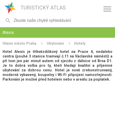

TURISTICKÝ ATLAS

Alexis
Hlavní město Praha
Ubytování
Hotely
Hotel Alexis je tříhvězdičkový hotel na Praze 4, nedaleko
centra (pouhé 3 stanice tramvají č.11 na Václavské náměstí) a
při tom jen pár minut autem od sjezdu z dálnice od Brna D1.
Je to dobrá volba pro ty, kteří hledají kvalitní a příjemné
ubytování za dobrou cenu. Hotel je nově zrekonstruovaný,
moderně vybavený, koupelny i Wi-Fi připojení samozřejmostí.
Parkování je možné před hotelem nebo v areálu za poplatek.