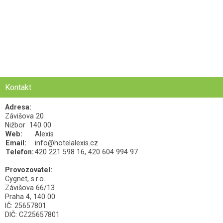
Kontakt
Adresa:
Závišova 20
Nižbor
140 00
Web:
Alexis
Email:
info@hotelalexis.cz
Telefon:
420 221 598 16, 420 604 994 97
Provozovatel:
Cygnet, s.r.o.
Závišova 66/13
Praha 4, 140 00
IČ: 25657801
DIČ: CZ25657801