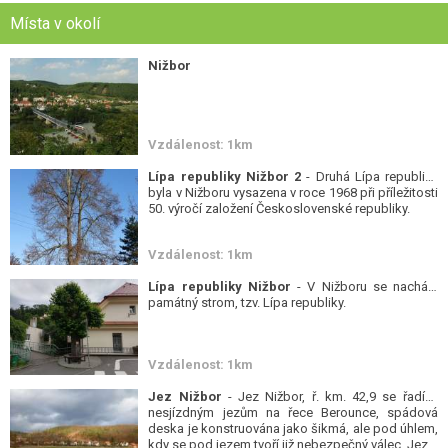
Místa v okolí
Nižbor
Vzdálenost: 1km
Lípa republiky Nižbor 2
- Druhá Lípa republiky
byla v Nižboru vysazena v roce 1968 při příležitosti
50. výročí založení Československé republiky.
Vzdálenost: 1km
Lípa republiky Nižbor
- V Nižboru se nachází
památný strom, tzv. Lípa republiky.
Vzdálenost: 1km
Jez Nižbor
- Jez Nižbor, ř. km. 42,9 se řadí k
nesjízdným jezům na řece Berounce, spádová
deska je konstruována jako šikmá, ale pod úhlem,
kdy se pod jezem tvoří již nebezpečný válec. Jez...