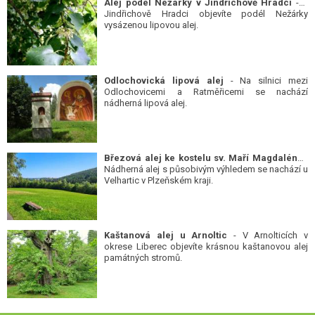
Alej podél Nežárky v Jindřichově Hradci
- V
Jindřichově Hradci objevíte podél Nežárky
vysázenou lipovou alej.
Odlochovická lipová alej
- Na silnici mezi
Odlochovicemi a Ratměřicemi se nachází
nádherná lipová alej.
Březová alej ke kostelu sv. Maří Magdalény
-
Nádherná alej s působivým výhledem se nachází u
Velhartic v Plzeňském kraji.
Kaštanová alej u Arnoltic
- V Arnolticích v
okrese Liberec objevíte krásnou kaštanovou alej
památných stromů.