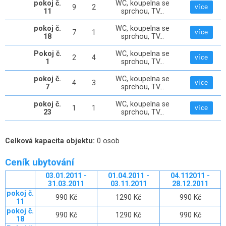
pokoj č.
WC, koupelna se
9
2
více
11
sprchou, TV...
pokoj č.
WC, koupelna se
7
1
více
18
sprchou, TV...
Pokoj č.
WC, koupelna se
2
4
více
1
sprchou, TV...
pokoj č.
WC, koupelna se
4
3
více
7
sprchou, TV...
pokoj č.
WC, koupelna se
1
1
více
23
sprchou, TV...
Celková kapacita objektu:
0 osob
Ceník ubytování
03.01.2011 -
01.04.2011 -
04.112011 -
31.03.2011
03.11.2011
28.12.2011
pokoj č.
990 Kč
1290 Kč
990 Kč
11
pokoj č.
990 Kč
1290 Kč
990 Kč
18