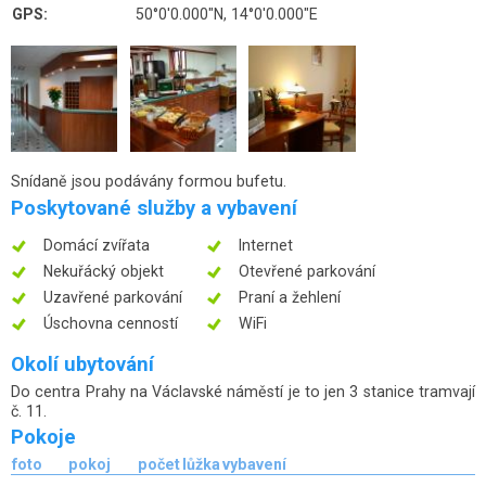
GPS:
50°0'0.000"N, 14°0'0.000"E
Snídaně jsou podávány formou bufetu.
Poskytované služby a vybavení
Domácí zvířata
Internet
Nekuřácký objekt
Otevřené parkování
Uzavřené parkování
Praní a žehlení
Úschovna cenností
WiFi
Okolí ubytování
Do centra Prahy na Václavské náměstí je to jen 3 stanice tramvají
č. 11.
Pokoje
foto
pokoj
počet
lůžka
vybavení