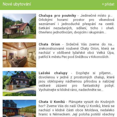
Nové ubytování
+ přidat
Chalupa pro poutníky
- Jedinečné místo pod
Orlickými horami: prostor pro víkendová
seznámení i jednoduché přespání na cestě.
Setkání nezadaných, sdílení, ticho i oheň.
Otevřeno jednotlivcům, dvojicím i skupinám...
Chata Orion
- Srdečně Vás zveme do naší
zrekonstruované roubené Chaty Orion, která se
nachází v oblíbené lyžařské obci Velká Úpa,
patřící k městu Pec pod Sněžkou v Krkonoších.
Lašské chalupy
- Dopřejte si příjemnou
dovolenou v jedné z prostorných chalup, které
jsou obklopeny nádhernou přírodou a nabízejí
veškeré zázemí pro fantastický pobyt.
Vychutnejte si klidné ráno, nadechněte se...
Chata U Koníků
- Plánujete vyrazit do Krušných
hor? Zveme Vás do naší Chaty U Koníků, která se
nachází v klidné části obce Moldava, nedaleko
hranic s Německem. Její poloha potěší všechny