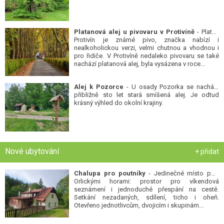
Platanová alej u pivovaru v Protivíně
- Platan
Protivín je známé pivo, značka nabízí i
nealkoholickou verzi, velmi chutnou a vhodnou i
pro řidiče. V Protivíně nedaleko pivovaru se také
nachází platanová alej, byla vysázena v roce...
Alej k Pozorce
- U osady Pozorka se nachází
přibližně sto let stará smíšená alej. Je odtud
krásný výhled do okolní krajiny.
Nové ubytování
+ přidat
Chalupa pro poutníky
- Jedinečné místo pod
Orlickými horami: prostor pro víkendová
seznámení i jednoduché přespání na cestě.
Setkání nezadaných, sdílení, ticho i oheň.
Otevřeno jednotlivcům, dvojicím i skupinám...