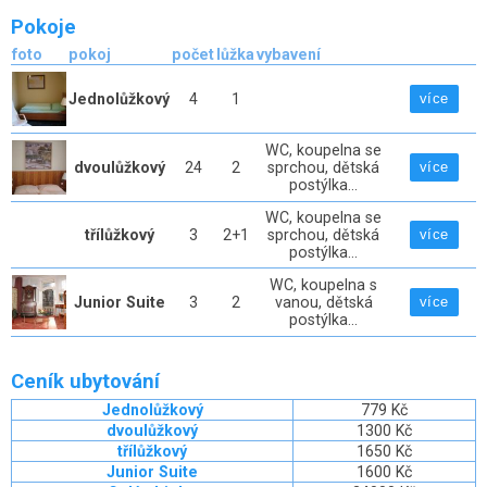
Pokoje
foto
pokoj
počet
lůžka
vybavení
Jednolůžkový
4
1
více
WC, koupelna se
dvoulůžkový
24
2
sprchou, dětská
více
postýlka...
WC, koupelna se
třílůžkový
3
2+1
sprchou, dětská
více
postýlka...
WC, koupelna s
Junior Suite
3
2
vanou, dětská
více
postýlka...
Ceník ubytování
Jednolůžkový
779 Kč
dvoulůžkový
1300 Kč
třílůžkový
1650 Kč
Junior Suite
1600 Kč