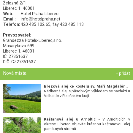
Železná 2/1
Liberec 1 46001
Web:
Hotel Praha Liberec
Email:
info@hotelpraha.net
Telefon:
420 485 102 65, fay 420 485 113
Provozovatel:
Grandezza Hotels-Liberec,s.r.o.
Masarykova 699
Liberec 1, 46001
IČ: 27351637
DIČ: CZ27351637
Nová místa
+ přidat
Březová alej ke kostelu sv. Maří Magdalény
-
Nádherná alej s působivým výhledem se nachází u
Velhartic v Plzeňském kraji.
Kaštanová alej u Arnoltic
- V Arnolticích v
okrese Liberec objevíte krásnou kaštanovou alej
památných stromů.