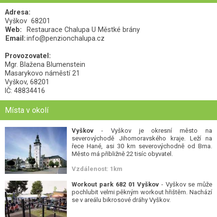
Adresa:
Vyškov
68201
Web:
Restaurace Chalupa U Městké brány
Email:
info@penzionchalupa.cz
Provozovatel:
Mgr. Blažena Blumenstein
Masarykovo náměstí 21
Vyškov, 68201
IČ: 48834416
Místa v okolí
Vyškov
- Vyškov je okresní město na
severovýchodě Jihomoravského kraje. Leží na
řece Hané, asi 30 km severovýchodně od Brna.
Město má přibližně 22 tisíc obyvatel.
Vzdálenost: 1km
Workout park 682 01 Vyškov
- Vyškov se může
pochlubit velmi pěkným workout hřištěm. Nachází
se v areálu bikrosové dráhy Vyškov.