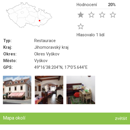
Hodnocení
20%





Hlasovalo 1 lidí
Typ:
Restaurace
Kraj:
Jihomoravský kraj
Okres:
Okres Vyškov
Město:
Vyškov
GPS:
49°16'38.204"N, 17°0'5.644"E
Mapa okolí
zvětšit