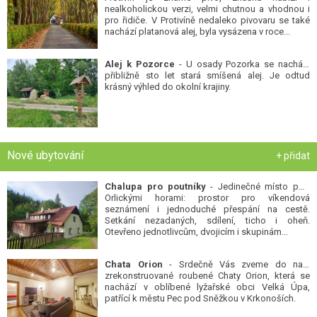
nealkoholickou verzi, velmi chutnou a vhodnou i
pro řidiče. V Protivíně nedaleko pivovaru se také
nachází platanová alej, byla vysázena v roce...
Alej k Pozorce
- U osady Pozorka se nachází
přibližně sto let stará smíšená alej. Je odtud
krásný výhled do okolní krajiny.
Nové ubytování
+ přidat
Chalupa pro poutníky
- Jedinečné místo pod
Orlickými horami: prostor pro víkendová
seznámení i jednoduché přespání na cestě.
Setkání nezadaných, sdílení, ticho i oheň.
Otevřeno jednotlivcům, dvojicím i skupinám...
Chata Orion
- Srdečně Vás zveme do naší
zrekonstruované roubené Chaty Orion, která se
nachází v oblíbené lyžařské obci Velká Úpa,
patřící k městu Pec pod Sněžkou v Krkonoších.