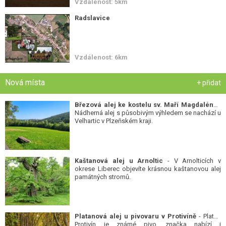
Vzdálenost: 5km
Radslavice
Vzdálenost: 6km
Nová místa
+ přidat
Březová alej ke kostelu sv. Maří Magdalény
-
Nádherná alej s působivým výhledem se nachází u
Velhartic v Plzeňském kraji.
Kaštanová alej u Arnoltic
- V Arnolticích v
okrese Liberec objevíte krásnou kaštanovou alej
památných stromů.
Platanová alej u pivovaru v Protivíně
- Platan
Protivín je známé pivo, značka nabízí i