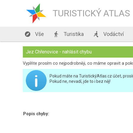
TURISTICKÝ ATLAS

Vše

Turistika

Vodáctví
Jez Chřenovice - nahlásit chybu
Vyplňte prosím co nejpodrobněji, co máme opravit a pokud 
Pokud máte na TuristickýAtlas.cz účet, prosím
Pokud ne, nevadí, jde to i bez něj!
Popis chyby: