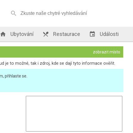


Ubytování

Restaurace

Události
zobrazit místo
je to možné, tak i zdroj, kde se dají tyto informace ověřit.
, přihlaste se.