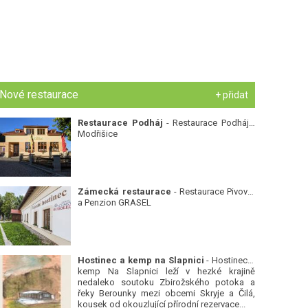
Nové restaurace
+ přidat
Restaurace Podháj
- Restaurace Podháj -
Modřišice
Zámecká restaurace
- Restaurace Pivovar
a Penzion GRASEL
Hostinec a kemp na Slapnici
- Hostinec a
kemp Na Slapnici leží v hezké krajině
nedaleko soutoku Zbirožského potoka a
řeky Berounky mezi obcemi Skryje a Čilá,
kousek od okouzlující přírodní rezervace...