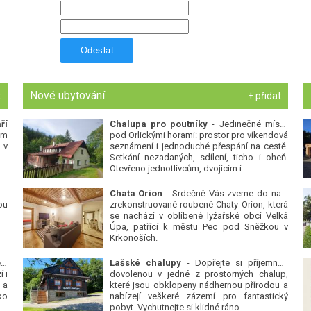
Odeslat
Nové ubytování
t
+ přidat
ří
Chalupa pro poutníky
- Jedinečné místo
ým
pod Orlickými horami: prostor pro víkendová
 v
seznámení i jednoduché přespání na cestě.
Setkání nezadaných, sdílení, ticho i oheň.
Otevřeno jednotlivcům, dvojicím i...
 v
Chata Orion
- Srdečně Vás zveme do naší
ou
zrekonstruované roubené Chaty Orion, která
se nachází v oblíbené lyžařské obci Velká
Úpa, patřící k městu Pec pod Sněžkou v
Krkonoších.
Platanová alej u pivovaru v Protivíně
-
Lašské chalupy
- Dopřejte si příjemnou
 i
dovolenou v jedné z prostorných chalup,
 a
které jsou obklopeny nádhernou přírodou a
ko
nabízejí veškeré zázemí pro fantastický
pobyt. Vychutnejte si klidné ráno...