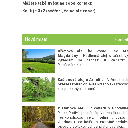
Můžete také uvést na sebe kontakt:
Kolik je 3+2 (ověření, že nejste robot):
Nová místa
+ přida
Březová alej ke kostelu sv. Ma
Magdalény
- Nádherná alej s působiv
výhledem se nachází u Velhartic
Plzeňském kraji.
Kaštanová alej u Arnoltic
- V Arnolticích
okrese Liberec objevíte krásnou kaštanov
alej památných stromů.
Platan Protivín je známé pivo, značka nabízí
nealkoholickou verzi, velmi chutnou
vhodnou i pro řidiče. V Protivíně nedale
pivovaru se také nachází platanová alej...