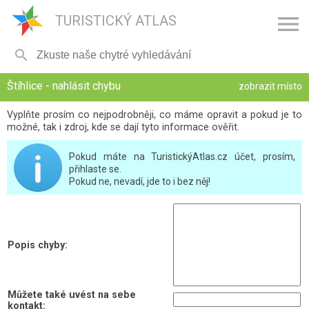

TURISTICKÝ ATLAS

Štíhlice - nahlásit chybu
zobrazit místo
Vyplňte prosím co nejpodrobněji, co máme opravit a pokud je to
možné, tak i zdroj, kde se dají tyto informace ověřit.
Pokud máte na TuristickýAtlas.cz účet, prosím,
přihlaste se.
Pokud ne, nevadí, jde to i bez něj!
Popis chyby:
Můžete také uvést na sebe
kontakt: