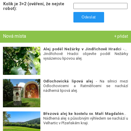
Kolik je 3+2 (ověření, že nejste
robot):
Odeslat
Nová místa
+ přidat
Alej podél Nežárky v Jindřichově Hradci
- V
Jindřichově Hradci objevíte podél Nežárky
vysázenou lipovou alej.
Odlochovická lipová alej
- Na silnici mezi
Odlochovicemi a Ratměřicemi se nachází
nádherná lipová alej.
Březová alej ke kostelu sv. Maří Magdalény
-
Nádherná alej s působivým výhledem se nachází u
Velhartic v Plzeňském kraji.