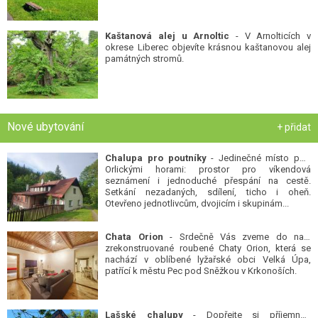
Kaštanová alej u Arnoltic
- V Arnolticích v
okrese Liberec objevíte krásnou kaštanovou alej
památných stromů.
Nové ubytování
+ přidat
Chalupa pro poutníky
- Jedinečné místo pod
Orlickými horami: prostor pro víkendová
seznámení i jednoduché přespání na cestě.
Setkání nezadaných, sdílení, ticho i oheň.
Otevřeno jednotlivcům, dvojicím i skupinám...
Chata Orion
- Srdečně Vás zveme do naší
zrekonstruované roubené Chaty Orion, která se
nachází v oblíbené lyžařské obci Velká Úpa,
patřící k městu Pec pod Sněžkou v Krkonoších.
Lašské chalupy
- Dopřejte si příjemnou