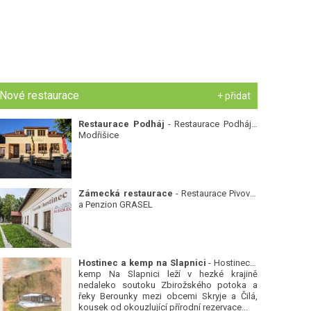
Nové restaurace
+ přidat
Restaurace Podháj
- Restaurace Podháj -
Modřišice
Zámecká restaurace
- Restaurace Pivovar
a Penzion GRASEL
Hostinec a kemp na Slapnici
- Hostinec a
kemp Na Slapnici leží v hezké krajině
nedaleko soutoku Zbirožského potoka a
řeky Berounky mezi obcemi Skryje a Čilá,
kousek od okouzlující přírodní rezervace...