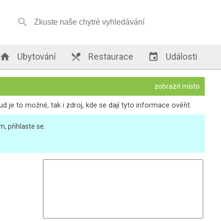


Ubytování

Restaurace

Události
zobrazit místo
je to možné, tak i zdroj, kde se dají tyto informace ověřit.
, přihlaste se.