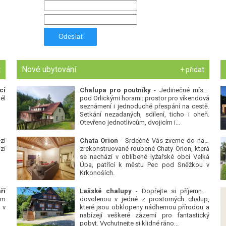
Odeslat
Nové ubytování
t
+ přidat
ci
Chalupa pro poutníky
- Jedinečné místo
él
pod Orlickými horami: prostor pro víkendová
seznámení i jednoduché přespání na cestě.
Setkání nezadaných, sdílení, ticho i oheň.
Otevřeno jednotlivcům, dvojicím i...
zi
Chata Orion
- Srdečně Vás zveme do naší
zí
zrekonstruované roubené Chaty Orion, která
se nachází v oblíbené lyžařské obci Velká
Úpa, patřící k městu Pec pod Sněžkou v
Krkonoších.
ří
Lašské chalupy
- Dopřejte si příjemnou
ým
dovolenou v jedné z prostorných chalup,
 v
které jsou obklopeny nádhernou přírodou a
nabízejí veškeré zázemí pro fantastický
pobyt. Vychutnejte si klidné ráno...