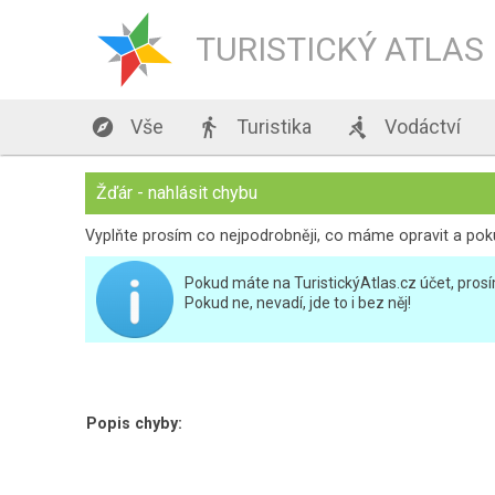
TURISTICKÝ ATLAS

Vše

Turistika

Vodáctví
Žďár - nahlásit chybu
Vyplňte prosím co nejpodrobněji, co máme opravit a pokud 
Pokud máte na TuristickýAtlas.cz účet, prosím
Pokud ne, nevadí, jde to i bez něj!
Popis chyby: