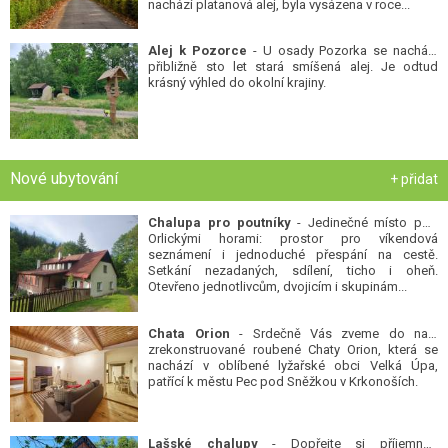
nachází platanová alej, byla vysázena v roce...
Alej k Pozorce
- U osady Pozorka se nachází
přibližně sto let stará smíšená alej. Je odtud
krásný výhled do okolní krajiny.
Nové ubytování
+ přidat
Chalupa pro poutníky
- Jedinečné místo pod
Orlickými horami: prostor pro víkendová
seznámení i jednoduché přespání na cestě.
Setkání nezadaných, sdílení, ticho i oheň.
Otevřeno jednotlivcům, dvojicím i skupinám...
Chata Orion
- Srdečně Vás zveme do naší
zrekonstruované roubené Chaty Orion, která se
nachází v oblíbené lyžařské obci Velká Úpa,
patřící k městu Pec pod Sněžkou v Krkonoších.
Lašské chalupy
- Dopřejte si příjemnou