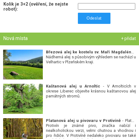
Kolik je 3+2 (ověření, že nejste
robot):
Odeslat
Nová místa
+ přidat
Březová alej ke kostelu sv. Maří Magdalény
-
Nádherná alej s působivým výhledem se nachází u
Velhartic v Plzeňském kraji.
Kaštanová alej u Arnoltic
- V Arnolticích v
okrese Liberec objevíte krásnou kaštanovou alej
památných stromů.
Platanová alej u pivovaru v Protivíně
- Platan
Protivín je známé pivo, značka nabízí i
nealkoholickou verzi, velmi chutnou a vhodnou i
pro řidiče. V Protivíně nedaleko pivovaru se také