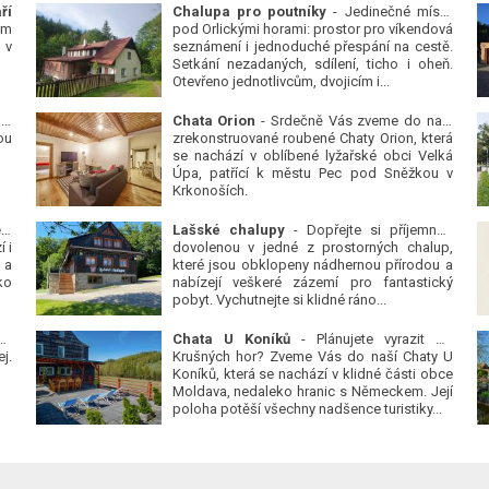
ří
Chalupa pro poutníky
- Jedinečné místo
ým
pod Orlickými horami: prostor pro víkendová
 v
seznámení i jednoduché přespání na cestě.
Setkání nezadaných, sdílení, ticho i oheň.
Otevřeno jednotlivcům, dvojicím i...
 v
Chata Orion
- Srdečně Vás zveme do naší
ou
zrekonstruované roubené Chaty Orion, která
se nachází v oblíbené lyžařské obci Velká
Úpa, patřící k městu Pec pod Sněžkou v
Krkonoších.
Platanová alej u pivovaru v Protivíně
-
Lašské chalupy
- Dopřejte si příjemnou
 i
dovolenou v jedné z prostorných chalup,
 a
které jsou obklopeny nádhernou přírodou a
ko
nabízejí veškeré zázemí pro fantastický
pobyt. Vychutnejte si klidné ráno...
se
Chata U Koníků
- Plánujete vyrazit do
j.
Krušných hor? Zveme Vás do naší Chaty U
Koníků, která se nachází v klidné části obce
Moldava, nedaleko hranic s Německem. Její
poloha potěší všechny nadšence turistiky...