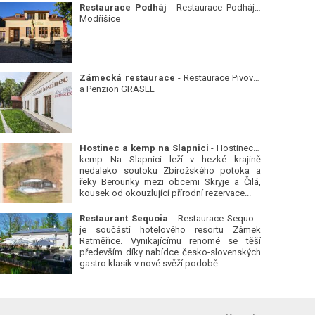
Restaurace Podháj
- Restaurace Podháj -
Modřišice
Zámecká restaurace
- Restaurace Pivovar
a Penzion GRASEL
Hostinec a kemp na Slapnici
- Hostinec a
kemp Na Slapnici leží v hezké krajině
nedaleko soutoku Zbirožského potoka a
řeky Berounky mezi obcemi Skryje a Čilá,
kousek od okouzlující přírodní rezervace...
Restaurant Sequoia
- Restaurace Sequoia
je součástí hotelového resortu Zámek
Ratměřice. Vynikajícímu renomé se těší
především díky nabídce česko-slovenských
gastro klasik v nové svěží podobě.