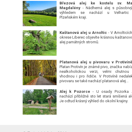
Březová alej ke kostelu sv. Ma
Magdalény
- Nádherná alej s působiv
výhledem se nachází u Velhartic
Plzeňském kraji.
Kaštanová alej u Arnoltic
- V Arnolticích
okrese Liberec objevíte krásnou kaštanov
alej památných stromů.
Platan Protivín je známé pivo, značka nabízí
nealkoholickou verzi, velmi chutnou
vhodnou i pro řidiče. V Protivíně nedale
pivovaru se také nachází platanová alej...
Alej k Pozorce
- U osady Pozorka 
nachází přibližně sto let stará smíšená ale
Je odtud krásný výhled do okolní krajiny.