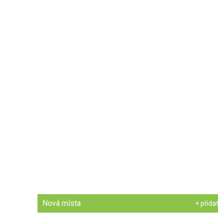
Nová místa
+ přida