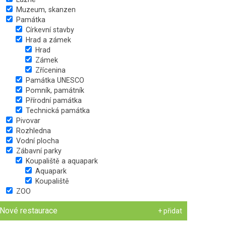
Muzeum, skanzen
Památka
Církevní stavby
Hrad a zámek
Hrad
Zámek
Zřícenina
Památka UNESCO
Pomník, památník
Přírodní památka
Technická památka
Pivovar
Rozhledna
Vodní plocha
Zábavní parky
Koupaliště a aquapark
Aquapark
Koupaliště
ZOO
Nové restaurace
+ přidat