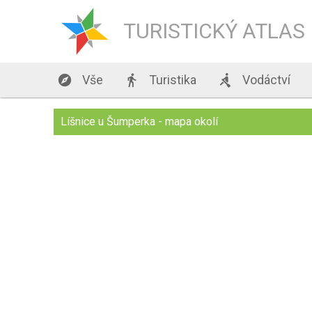
TURISTICKÝ ATLAS

Vše

Turistika

Vodáctví
Líšnice u Šumperka - mapa okolí