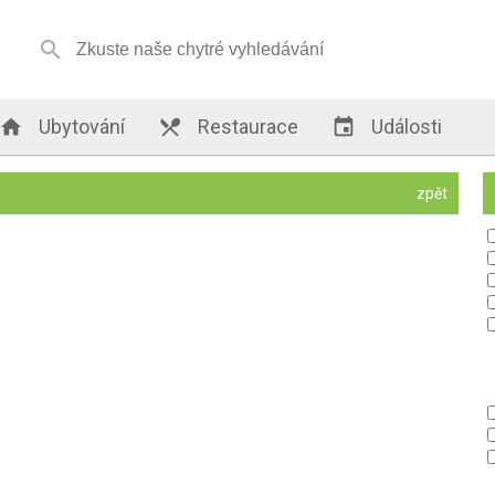


Ubytování

Restaurace

Události
zpět