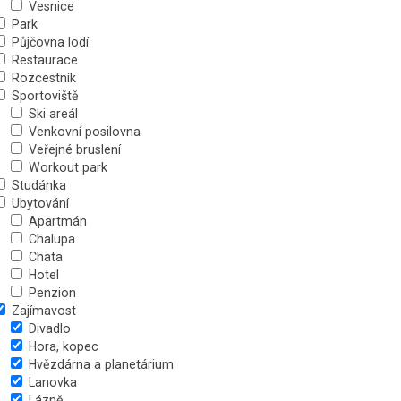
Vesnice
Park
Půjčovna lodí
Restaurace
Rozcestník
Sportoviště
Ski areál
Venkovní posilovna
Veřejné bruslení
Workout park
Studánka
Ubytování
Apartmán
Chalupa
Chata
Hotel
Penzion
Zajímavost
Divadlo
Hora, kopec
Hvězdárna a planetárium
Lanovka
Lázně