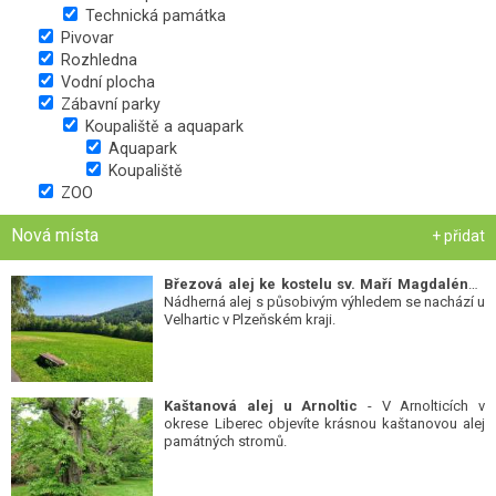
Technická památka
Pivovar
Rozhledna
Vodní plocha
Zábavní parky
Koupaliště a aquapark
Aquapark
Koupaliště
ZOO
Nová místa
+ přidat
Březová alej ke kostelu sv. Maří Magdalény
-
Nádherná alej s působivým výhledem se nachází u
Velhartic v Plzeňském kraji.
Kaštanová alej u Arnoltic
- V Arnolticích v
okrese Liberec objevíte krásnou kaštanovou alej
památných stromů.