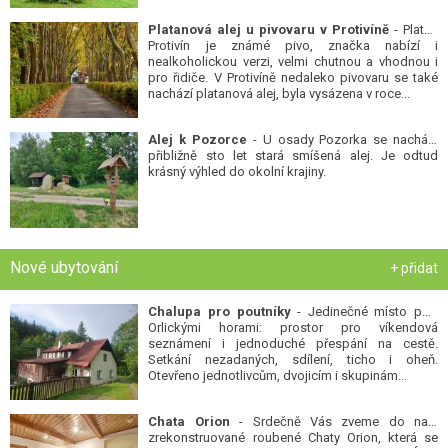
Platanová alej u pivovaru v Protivíně
- Platan
Protivín je známé pivo, značka nabízí i
nealkoholickou verzi, velmi chutnou a vhodnou i
pro řidiče. V Protivíně nedaleko pivovaru se také
nachází platanová alej, byla vysázena v roce...
Alej k Pozorce
- U osady Pozorka se nachází
přibližně sto let stará smíšená alej. Je odtud
krásný výhled do okolní krajiny.
Nové ubytování
+ přidat
Chalupa pro poutníky
- Jedinečné místo pod
Orlickými horami: prostor pro víkendová
seznámení i jednoduché přespání na cestě.
Setkání nezadaných, sdílení, ticho i oheň.
Otevřeno jednotlivcům, dvojicím i skupinám...
Chata Orion
- Srdečně Vás zveme do naší
zrekonstruované roubené Chaty Orion, která se