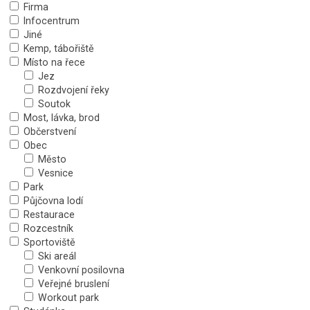
Firma
Infocentrum
Jiné
Kemp, tábořiště
Místo na řece
Jez
Rozdvojení řeky
Soutok
Most, lávka, brod
Občerstvení
Obec
Město
Vesnice
Park
Půjčovna lodí
Restaurace
Rozcestník
Sportoviště
Ski areál
Venkovní posilovna
Veřejné bruslení
Workout park