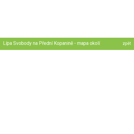
Lípa Svobody na Přední Kopanině - mapa okolí
zpět